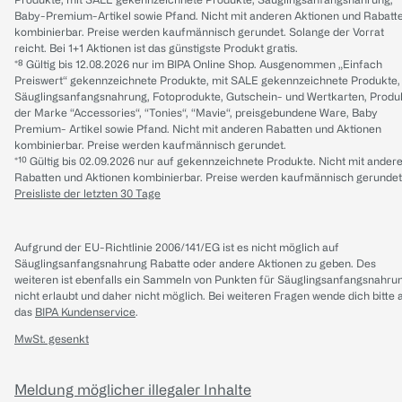
Baby-Premium-Artikel sowie Pfand. Nicht mit anderen Aktionen und Rabatt
kombinierbar. Preise werden kaufmännisch gerundet. Solange der Vorrat
reicht. Bei 1+1 Aktionen ist das günstigste Produkt gratis.
*⁸ Gültig bis 12.08.2026 nur im BIPA Online Shop. Ausgenommen „Einfach
Preiswert“ gekennzeichnete Produkte, mit SALE gekennzeichnete Produkte,
Säuglingsanfangsnahrung, Fotoprodukte, Gutschein- und Wertkarten, Produ
der Marke “Accessories“, “Tonies“, “Mavie“, preisgebundene Ware, Baby
Premium- Artikel sowie Pfand. Nicht mit anderen Rabatten und Aktionen
kombinierbar. Preise werden kaufmännisch gerundet.
*¹⁰ Gültig bis 02.09.2026 nur auf gekennzeichnete Produkte. Nicht mit ander
Rabatten und Aktionen kombinierbar. Preise werden kaufmännisch gerundet
Preisliste der letzten 30 Tage
Aufgrund der EU-Richtlinie 2006/141/EG ist es nicht möglich auf
Säuglingsanfangsnahrung Rabatte oder andere Aktionen zu geben. Des
weiteren ist ebenfalls ein Sammeln von Punkten für Säuglingsanfangsnahru
nicht erlaubt und daher nicht möglich.
Bei weiteren Fragen wende dich bitte 
das
BIPA Kundenservice
.
MwSt. gesenkt
Meldung möglicher illegaler Inhalte