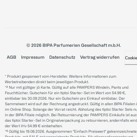
© 2026 BIPA Parfumerien Gesellschaft m.b.H.
AGB
Impressum
Datenschutz
Vertrag widerrufen
Cooki
* Produkt gesponsert vom Hersteller. Weitere Informationen zum
Werbetreibenden direkt beim jeweiligen Produkt.
*³ Nur mit gültiger jö Karte. Gültig auf alle PAMPERS Windeln, Pants und
Feuchttücher. Gutschein für ein tiptoi Starter-Set im Wert von 54.99 €,
einlösbar bis 30.09.2026. Nur ein Gutschein pro Einkauf einlösbar. Der
Sammelwert wird auf der Rechnung angedruckt. Gültig in allen BIPA Filialen
im Online Shop. Solange der Vorrat reicht. Abholung des tiptoi Starter Sets n
in der BIPA Filiale möglich. Bei Retournierung der PAMPERS Einkäufe ist au
das tiptoi Starter-Set in Originalverpackung zu retournieren, andernfalls wir
der Wert iHv 54.99 € einbehalten.
*⁴ Gültig bis 19.08.2026. Ausgenommen "Einfach Preiswert" gekennzeichnete
Produkte, mit SALE gekennzeichnete Produkte, Säuglingsanfangsnahrung,