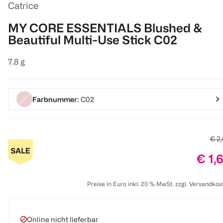
Catrice
MY CORE ESSENTIALS Blushed &
Beautiful Multi-Use Stick C02
7.8 g
Farbnummer
: C02
Alte
€ 2
Prei
€ 1,
Preise in Euro inkl. 20 % MwSt. zzgl. Versandkos
Online nicht lieferbar