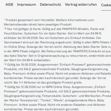
AGB
Impressum
Datenschutz
Vertrag widerrufen
Cooki
* Produkt gesponsert vom Hersteller. Weitere Informationen zum
Werbetreibenden direkt beim jeweiligen Produkt.
*³ Nur mit gültiger jö Karte. Gültig auf alle PAMPERS Windeln, Pants und
Feuchttücher. Gutschein für ein tiptoi Starter-Set im Wert von 54.99 €,
einlösbar bis 30.09.2026. Nur ein Gutschein pro Einkauf einlösbar. Der
Sammelwert wird auf der Rechnung angedruckt. Gültig in allen BIPA Filialen
im Online Shop. Solange der Vorrat reicht. Abholung des tiptoi Starter Sets n
in der BIPA Filiale möglich. Bei Retournierung der PAMPERS Einkäufe ist au
das tiptoi Starter-Set in Originalverpackung zu retournieren, andernfalls wir
der Wert iHv 54.99 € einbehalten.
*⁴ Gültig bis 19.08.2026. Ausgenommen "Einfach Preiswert" gekennzeichnete
Produkte, mit SALE gekennzeichnete Produkte, Säuglingsanfangsnahrung,
Baby-Premium-Artikel sowie Pfand. Nicht mit anderen Aktionen und Rabatt
kombinierbar. Preise werden kaufmännisch gerundet. Solange der Vorrat
reicht. Bei 1+1 Aktionen ist das günstigste Produkt gratis.
*⁸ Gültig bis 12.08.2026 nur im BIPA Online Shop. Ausgenommen „Einfach
Preiswert“ gekennzeichnete Produkte, mit SALE gekennzeichnete Produkte,
Säuglingsanfangsnahrung, Fotoprodukte, Gutschein- und Wertkarten, Produ
der Marke “Accessories“, “Tonies“, “Mavie“, preisgebundene Ware, Baby
Premium- Artikel sowie Pfand. Nicht mit anderen Rabatten und Aktionen
kombinierbar. Preise werden kaufmännisch gerundet.