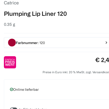
Catrice
Plumping Lip Liner 120
0.35 g
Farbnummer
: 120
Preis
€ 2,
Preise in Euro inkl. 20 % MwSt. zzgl. Versandkos
Online lieferbar