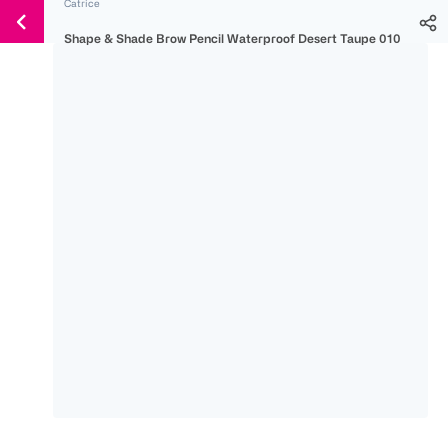
Catrice
Weiter
Für
Für
Für
zum
Shape & Shade Brow Pencil Waterproof Desert Taupe 010
300 Ös
500 Ös
150 Ös
Inhalt
-20%
-10%
-15%