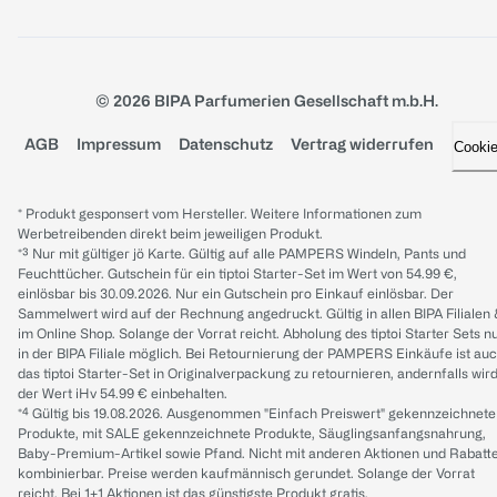
© 2026 BIPA Parfumerien Gesellschaft m.b.H.
AGB
Impressum
Datenschutz
Vertrag widerrufen
Cooki
* Produkt gesponsert vom Hersteller. Weitere Informationen zum
Werbetreibenden direkt beim jeweiligen Produkt.
*³ Nur mit gültiger jö Karte. Gültig auf alle PAMPERS Windeln, Pants und
Feuchttücher. Gutschein für ein tiptoi Starter-Set im Wert von 54.99 €,
einlösbar bis 30.09.2026. Nur ein Gutschein pro Einkauf einlösbar. Der
Sammelwert wird auf der Rechnung angedruckt. Gültig in allen BIPA Filialen
im Online Shop. Solange der Vorrat reicht. Abholung des tiptoi Starter Sets n
in der BIPA Filiale möglich. Bei Retournierung der PAMPERS Einkäufe ist au
das tiptoi Starter-Set in Originalverpackung zu retournieren, andernfalls wir
der Wert iHv 54.99 € einbehalten.
*⁴ Gültig bis 19.08.2026. Ausgenommen "Einfach Preiswert" gekennzeichnete
Produkte, mit SALE gekennzeichnete Produkte, Säuglingsanfangsnahrung,
Baby-Premium-Artikel sowie Pfand. Nicht mit anderen Aktionen und Rabatt
kombinierbar. Preise werden kaufmännisch gerundet. Solange der Vorrat
reicht. Bei 1+1 Aktionen ist das günstigste Produkt gratis.