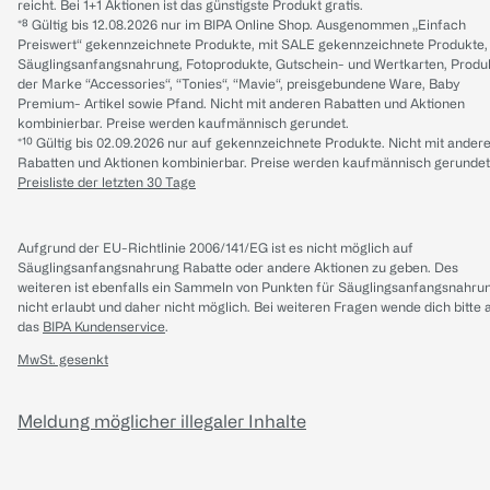
reicht. Bei 1+1 Aktionen ist das günstigste Produkt gratis.
*⁸ Gültig bis 12.08.2026 nur im BIPA Online Shop. Ausgenommen „Einfach
Preiswert“ gekennzeichnete Produkte, mit SALE gekennzeichnete Produkte,
Säuglingsanfangsnahrung, Fotoprodukte, Gutschein- und Wertkarten, Produ
der Marke “Accessories“, “Tonies“, “Mavie“, preisgebundene Ware, Baby
Premium- Artikel sowie Pfand. Nicht mit anderen Rabatten und Aktionen
kombinierbar. Preise werden kaufmännisch gerundet.
*¹⁰ Gültig bis 02.09.2026 nur auf gekennzeichnete Produkte. Nicht mit ander
Rabatten und Aktionen kombinierbar. Preise werden kaufmännisch gerundet
Preisliste der letzten 30 Tage
Aufgrund der EU-Richtlinie 2006/141/EG ist es nicht möglich auf
Säuglingsanfangsnahrung Rabatte oder andere Aktionen zu geben. Des
weiteren ist ebenfalls ein Sammeln von Punkten für Säuglingsanfangsnahru
nicht erlaubt und daher nicht möglich.
Bei weiteren Fragen wende dich bitte 
das
BIPA Kundenservice
.
MwSt. gesenkt
Meldung möglicher illegaler Inhalte