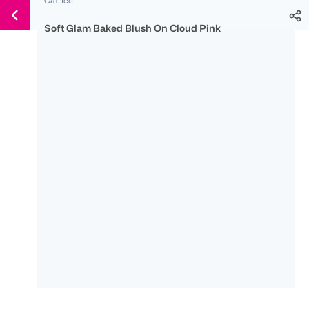
Weiter
Für
Für
Für
zum
300 Ös
500 Ös
150 Ös
Soft Glam Baked Blush On Cloud Pink
Inhalt
-20%
-10%
-15%