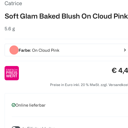
Catrice
Soft Glam Baked Blush On Cloud Pink
5.6 g
Farbe
: On Cloud Pink
Preis
€ 4,
Preise in Euro inkl. 20 % MwSt. zzgl. Versandkos
Online lieferbar