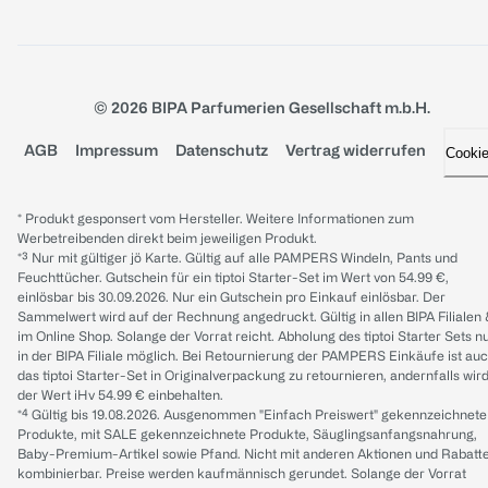
© 2026 BIPA Parfumerien Gesellschaft m.b.H.
AGB
Impressum
Datenschutz
Vertrag widerrufen
Cooki
* Produkt gesponsert vom Hersteller. Weitere Informationen zum
Werbetreibenden direkt beim jeweiligen Produkt.
*³ Nur mit gültiger jö Karte. Gültig auf alle PAMPERS Windeln, Pants und
Feuchttücher. Gutschein für ein tiptoi Starter-Set im Wert von 54.99 €,
einlösbar bis 30.09.2026. Nur ein Gutschein pro Einkauf einlösbar. Der
Sammelwert wird auf der Rechnung angedruckt. Gültig in allen BIPA Filialen
im Online Shop. Solange der Vorrat reicht. Abholung des tiptoi Starter Sets n
in der BIPA Filiale möglich. Bei Retournierung der PAMPERS Einkäufe ist au
das tiptoi Starter-Set in Originalverpackung zu retournieren, andernfalls wir
der Wert iHv 54.99 € einbehalten.
*⁴ Gültig bis 19.08.2026. Ausgenommen "Einfach Preiswert" gekennzeichnete
Produkte, mit SALE gekennzeichnete Produkte, Säuglingsanfangsnahrung,
Baby-Premium-Artikel sowie Pfand. Nicht mit anderen Aktionen und Rabatt
kombinierbar. Preise werden kaufmännisch gerundet. Solange der Vorrat