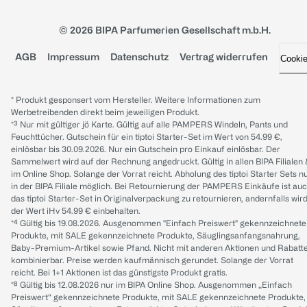
© 2026 BIPA Parfumerien Gesellschaft m.b.H.
AGB
Impressum
Datenschutz
Vertrag widerrufen
Cooki
* Produkt gesponsert vom Hersteller. Weitere Informationen zum
Werbetreibenden direkt beim jeweiligen Produkt.
*³ Nur mit gültiger jö Karte. Gültig auf alle PAMPERS Windeln, Pants und
Feuchttücher. Gutschein für ein tiptoi Starter-Set im Wert von 54.99 €,
einlösbar bis 30.09.2026. Nur ein Gutschein pro Einkauf einlösbar. Der
Sammelwert wird auf der Rechnung angedruckt. Gültig in allen BIPA Filialen
im Online Shop. Solange der Vorrat reicht. Abholung des tiptoi Starter Sets n
in der BIPA Filiale möglich. Bei Retournierung der PAMPERS Einkäufe ist au
das tiptoi Starter-Set in Originalverpackung zu retournieren, andernfalls wir
der Wert iHv 54.99 € einbehalten.
*⁴ Gültig bis 19.08.2026. Ausgenommen "Einfach Preiswert" gekennzeichnete
Produkte, mit SALE gekennzeichnete Produkte, Säuglingsanfangsnahrung,
Baby-Premium-Artikel sowie Pfand. Nicht mit anderen Aktionen und Rabatt
kombinierbar. Preise werden kaufmännisch gerundet. Solange der Vorrat
reicht. Bei 1+1 Aktionen ist das günstigste Produkt gratis.
*⁸ Gültig bis 12.08.2026 nur im BIPA Online Shop. Ausgenommen „Einfach
Preiswert“ gekennzeichnete Produkte, mit SALE gekennzeichnete Produkte,