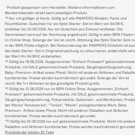
* Produkt gesponsert vom Hersteller. Weitere Informationen zum
Werbetreibenden direkt beim jeweiligen Produkt.
*³ Nur mit gültiger jö Karte. Gültig auf alle PAMPERS Windeln, Pants und
Feuchttücher. Gutschein für ein tiptoi Starter-Set im Wert von 54.99 €,
einlösbar bis 30.09.2026. Nur ein Gutschein pro Einkauf einlösbar. Der
Sammelwert wird auf der Rechnung angedruckt. Gültig in allen BIPA Filialen
im Online Shop. Solange der Vorrat reicht. Abholung des tiptoi Starter Sets n
in der BIPA Filiale möglich. Bei Retournierung der PAMPERS Einkäufe ist au
das tiptoi Starter-Set in Originalverpackung zu retournieren, andernfalls wir
der Wert iHv 54.99 € einbehalten.
*⁴ Gültig bis 19.08.2026. Ausgenommen "Einfach Preiswert" gekennzeichnete
Produkte, mit SALE gekennzeichnete Produkte, Säuglingsanfangsnahrung,
Baby-Premium-Artikel sowie Pfand. Nicht mit anderen Aktionen und Rabatt
kombinierbar. Preise werden kaufmännisch gerundet. Solange der Vorrat
reicht. Bei 1+1 Aktionen ist das günstigste Produkt gratis.
*⁸ Gültig bis 12.08.2026 nur im BIPA Online Shop. Ausgenommen „Einfach
Preiswert“ gekennzeichnete Produkte, mit SALE gekennzeichnete Produkte,
Säuglingsanfangsnahrung, Fotoprodukte, Gutschein- und Wertkarten, Produ
der Marke “Accessories“, “Tonies“, “Mavie“, preisgebundene Ware, Baby
Premium- Artikel sowie Pfand. Nicht mit anderen Rabatten und Aktionen
kombinierbar. Preise werden kaufmännisch gerundet.
*¹⁰ Gültig bis 02.09.2026 nur auf gekennzeichnete Produkte. Nicht mit ander
Rabatten und Aktionen kombinierbar. Preise werden kaufmännisch gerundet
Preisliste der letzten 30 Tage