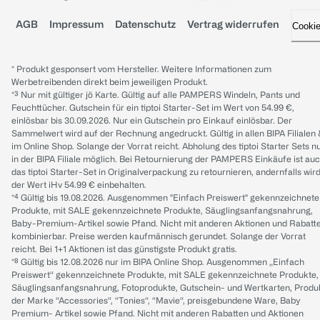
AGB
Impressum
Datenschutz
Vertrag widerrufen
Cooki
* Produkt gesponsert vom Hersteller. Weitere Informationen zum
Werbetreibenden direkt beim jeweiligen Produkt.
*³ Nur mit gültiger jö Karte. Gültig auf alle PAMPERS Windeln, Pants und
Feuchttücher. Gutschein für ein tiptoi Starter-Set im Wert von 54.99 €,
einlösbar bis 30.09.2026. Nur ein Gutschein pro Einkauf einlösbar. Der
Sammelwert wird auf der Rechnung angedruckt. Gültig in allen BIPA Filialen
im Online Shop. Solange der Vorrat reicht. Abholung des tiptoi Starter Sets n
in der BIPA Filiale möglich. Bei Retournierung der PAMPERS Einkäufe ist au
das tiptoi Starter-Set in Originalverpackung zu retournieren, andernfalls wir
der Wert iHv 54.99 € einbehalten.
*⁴ Gültig bis 19.08.2026. Ausgenommen "Einfach Preiswert" gekennzeichnete
Produkte, mit SALE gekennzeichnete Produkte, Säuglingsanfangsnahrung,
Baby-Premium-Artikel sowie Pfand. Nicht mit anderen Aktionen und Rabatt
kombinierbar. Preise werden kaufmännisch gerundet. Solange der Vorrat
reicht. Bei 1+1 Aktionen ist das günstigste Produkt gratis.
*⁸ Gültig bis 12.08.2026 nur im BIPA Online Shop. Ausgenommen „Einfach
Preiswert“ gekennzeichnete Produkte, mit SALE gekennzeichnete Produkte,
Säuglingsanfangsnahrung, Fotoprodukte, Gutschein- und Wertkarten, Produ
der Marke “Accessories“, “Tonies“, “Mavie“, preisgebundene Ware, Baby
Premium- Artikel sowie Pfand. Nicht mit anderen Rabatten und Aktionen