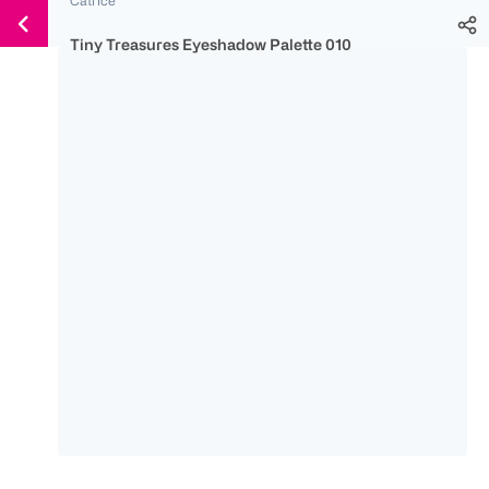
Weiter
Für
Für
Für
zum
300 Ös
500 Ös
150 Ös
Tiny Treasures Eyeshadow Palette 010
Inhalt
-20%
-10%
-15%