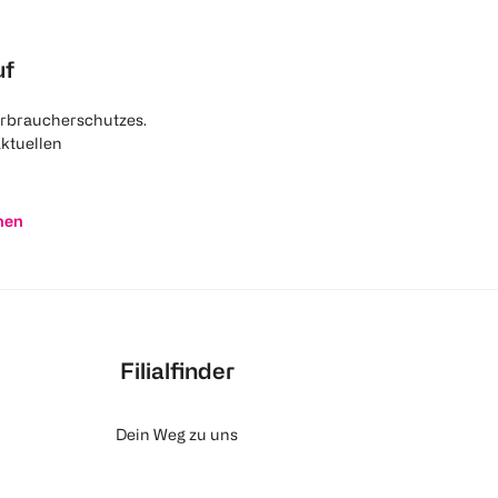
uf
rbraucherschutzes.
aktuellen
nen
Filialfinder
Dein Weg zu uns