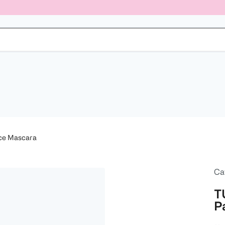
ce Mascara
Ca
T
P