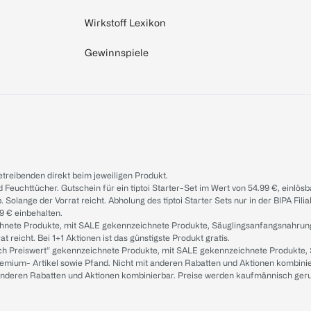
Wirkstoff Lexikon
Gewinnspiele
treibenden direkt beim jeweiligen Produkt.
d Feuchttücher. Gutschein für ein tiptoi Starter-Set im Wert von 54.99 €, einlö
. Solange der Vorrat reicht. Abholung des tiptoi Starter Sets nur in der BIPA Fil
9 € einbehalten.
ichnete Produkte, mit SALE gekennzeichnete Produkte, Säuglingsanfangsnahrun
reicht. Bei 1+1 Aktionen ist das günstigste Produkt gratis.
ach Preiswert“ gekennzeichnete Produkte, mit SALE gekennzeichnete Produkte,
remium- Artikel sowie Pfand. Nicht mit anderen Rabatten und Aktionen kombini
t anderen Rabatten und Aktionen kombinierbar. Preise werden kaufmännisch ger