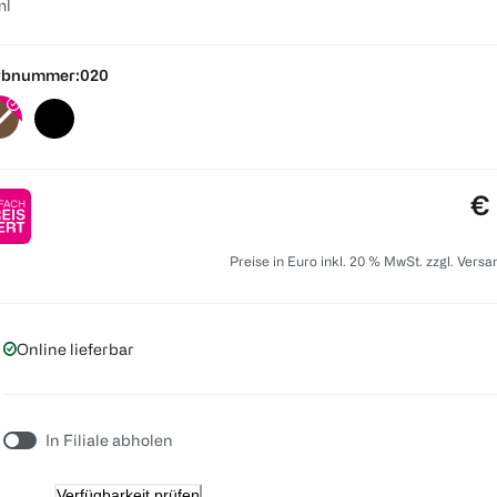
ml
rbnummer:
020
Pr
€ 
Preise in Euro inkl. 20 % MwSt. zzgl. Vers
Online lieferbar
In Filiale abholen
Verfügbarkeit prüfen