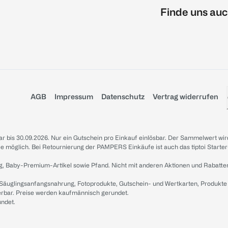
Finde uns auc
AGB
Impressum
Datenschutz
Vertrag widerrufen
sbar bis 30.09.2026. Nur ein Gutschein pro Einkauf einlösbar. Der Sammelwert wir
iale möglich. Bei Retournierung der PAMPERS Einkäufe ist auch das tiptoi Starter
g, Baby-Premium-Artikel sowie Pfand. Nicht mit anderen Aktionen und Rabatte
 Säuglingsanfangsnahrung, Fotoprodukte, Gutschein- und Wertkarten, Produkte
erbar. Preise werden kaufmännisch gerundet.
undet.