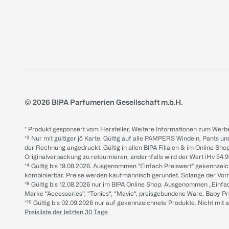
© 2026 BIPA Parfumerien Gesellschaft m.b.H.
* Produkt gesponsert vom Hersteller. Weitere Informationen zum Werbe
*³ Nur mit gültiger jö Karte. Gültig auf alle PAMPERS Windeln, Pants un
der Rechnung angedruckt. Gültig in allen BIPA Filialen & im Online Shop
Originalverpackung zu retournieren, andernfalls wird der Wert iHv 54.9
*⁴ Gültig bis 19.08.2026. Ausgenommen "Einfach Preiswert" gekennze
kombinierbar. Preise werden kaufmännisch gerundet. Solange der Vorrat 
*⁸ Gültig bis 12.08.2026 nur im BIPA Online Shop. Ausgenommen „Einf
Marke “Accessories“, “Tonies“, “Mavie“, preisgebundene Ware, Baby P
*¹⁰ Gültig bis 02.09.2026 nur auf gekennzeichnete Produkte. Nicht mi
Preisliste der letzten 30 Tage