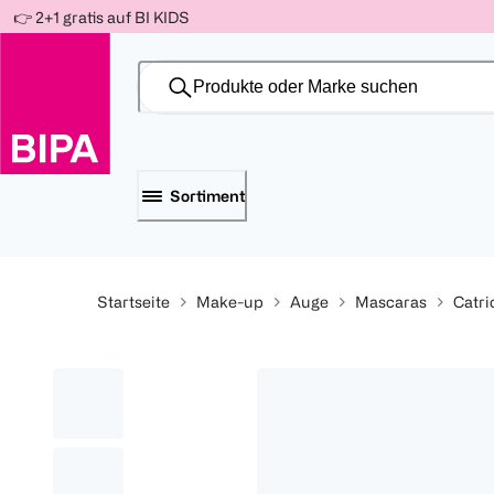
Weiter
👉 2+1 gratis auf BI KIDS
Für
Für
Für
zum
300 Ös
500 Ös
150 Ös
Inhalt
-20%
-10%
-15%
Sortiment
Startseite
Make-up
Auge
Mascaras
Catri