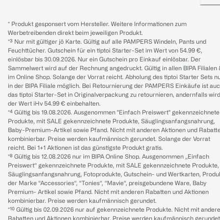
* Produkt gesponsert vom Hersteller. Weitere Informationen zum
Werbetreibenden direkt beim jeweiligen Produkt.
*³ Nur mit gültiger jö Karte. Gültig auf alle PAMPERS Windeln, Pants und
Feuchttücher. Gutschein für ein tiptoi Starter-Set im Wert von 54.99 €,
einlösbar bis 30.09.2026. Nur ein Gutschein pro Einkauf einlösbar. Der
Sammelwert wird auf der Rechnung angedruckt. Gültig in allen BIPA Filialen
im Online Shop. Solange der Vorrat reicht. Abholung des tiptoi Starter Sets n
in der BIPA Filiale möglich. Bei Retournierung der PAMPERS Einkäufe ist au
das tiptoi Starter-Set in Originalverpackung zu retournieren, andernfalls wir
der Wert iHv 54.99 € einbehalten.
*⁴ Gültig bis 19.08.2026. Ausgenommen "Einfach Preiswert" gekennzeichnete
Produkte, mit SALE gekennzeichnete Produkte, Säuglingsanfangsnahrung,
Baby-Premium-Artikel sowie Pfand. Nicht mit anderen Aktionen und Rabatt
kombinierbar. Preise werden kaufmännisch gerundet. Solange der Vorrat
reicht. Bei 1+1 Aktionen ist das günstigste Produkt gratis.
*⁸ Gültig bis 12.08.2026 nur im BIPA Online Shop. Ausgenommen „Einfach
Preiswert“ gekennzeichnete Produkte, mit SALE gekennzeichnete Produkte,
Säuglingsanfangsnahrung, Fotoprodukte, Gutschein- und Wertkarten, Produ
der Marke “Accessories“, “Tonies“, “Mavie“, preisgebundene Ware, Baby
Premium- Artikel sowie Pfand. Nicht mit anderen Rabatten und Aktionen
kombinierbar. Preise werden kaufmännisch gerundet.
*¹⁰ Gültig bis 02.09.2026 nur auf gekennzeichnete Produkte. Nicht mit ander
Rabatten und Aktionen kombinierbar. Preise werden kaufmännisch gerundet