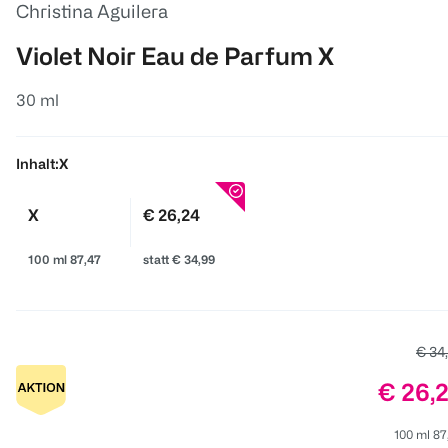
Christina Aguilera
Violet Noir Eau de Parfum X
30 ml
Inhalt:
X
X
€ 26,24
100 ml 87,47
statt € 34,99
Alter
€ 34
Preis:
€ 26,
100 ml 87