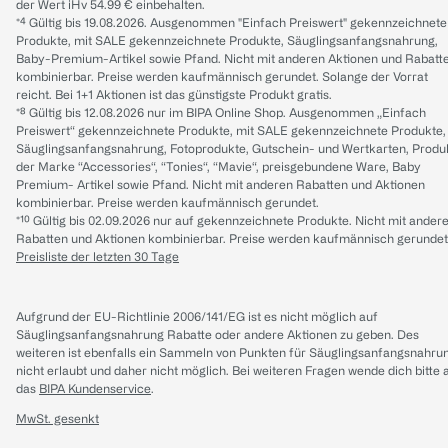
der Wert iHv 54.99 € einbehalten.
*⁴ Gültig bis 19.08.2026. Ausgenommen "Einfach Preiswert" gekennzeichnete
Produkte, mit SALE gekennzeichnete Produkte, Säuglingsanfangsnahrung,
Baby-Premium-Artikel sowie Pfand. Nicht mit anderen Aktionen und Rabatt
kombinierbar. Preise werden kaufmännisch gerundet. Solange der Vorrat
reicht. Bei 1+1 Aktionen ist das günstigste Produkt gratis.
*⁸ Gültig bis 12.08.2026 nur im BIPA Online Shop. Ausgenommen „Einfach
Preiswert“ gekennzeichnete Produkte, mit SALE gekennzeichnete Produkte,
Säuglingsanfangsnahrung, Fotoprodukte, Gutschein- und Wertkarten, Produ
der Marke “Accessories“, “Tonies“, “Mavie“, preisgebundene Ware, Baby
Premium- Artikel sowie Pfand. Nicht mit anderen Rabatten und Aktionen
kombinierbar. Preise werden kaufmännisch gerundet.
*¹⁰ Gültig bis 02.09.2026 nur auf gekennzeichnete Produkte. Nicht mit ander
Rabatten und Aktionen kombinierbar. Preise werden kaufmännisch gerundet
Preisliste der letzten 30 Tage
Aufgrund der EU-Richtlinie 2006/141/EG ist es nicht möglich auf
Säuglingsanfangsnahrung Rabatte oder andere Aktionen zu geben. Des
weiteren ist ebenfalls ein Sammeln von Punkten für Säuglingsanfangsnahru
nicht erlaubt und daher nicht möglich.
Bei weiteren Fragen wende dich bitte 
das
BIPA Kundenservice
.
MwSt. gesenkt