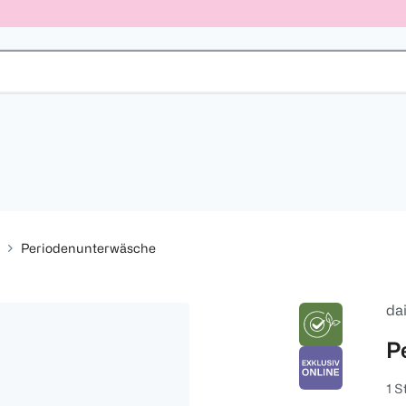
Periodenunterwäsche
da
P
1 S