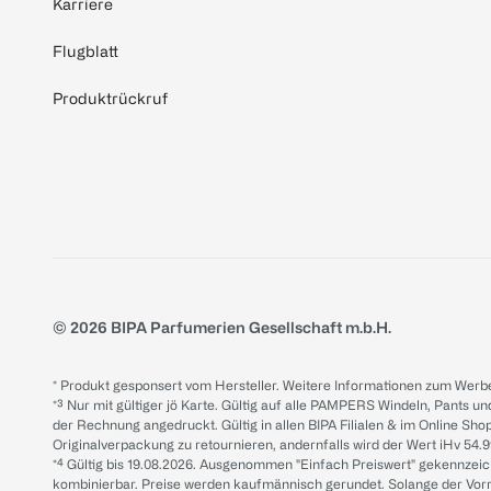
Karriere
Flugblatt
Produktrückruf
© 2026 BIPA Parfumerien Gesellschaft m.b.H.
* Produkt gesponsert vom Hersteller. Weitere Informationen zum Werbe
*³ Nur mit gültiger jö Karte. Gültig auf alle PAMPERS Windeln, Pants un
der Rechnung angedruckt. Gültig in allen BIPA Filialen & im Online Shop
Originalverpackung zu retournieren, andernfalls wird der Wert iHv 54.9
*⁴ Gültig bis 19.08.2026. Ausgenommen "Einfach Preiswert" gekennze
kombinierbar. Preise werden kaufmännisch gerundet. Solange der Vorrat 