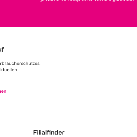
uf
rbraucherschutzes.
aktuellen
nen
Filialfinder