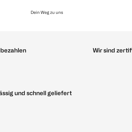
Dein Weg zu uns
 bezahlen
Wir sind zertif
ässig und schnell geliefert