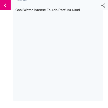
Weiter
Für
Für
Für
zum
300 Ös
500 Ös
150 Ös
Cool Water Intense Eau de Parfum 40ml
Inhalt
-20%
-10%
-15%