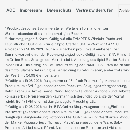
AGB
Impressum
Datenschutz
Vertrag widerrufen
Cooki
* Produkt gesponsert vom Hersteller. Weitere Informationen zum
Werbetreibenden direkt beim jeweiligen Produkt.
*³ Nur mit gültiger jö Karte. Gültig auf alle PAMPERS Windeln, Pants und
Feuchttücher. Gutschein für ein tiptoi Starter-Set im Wert von 54.99 €,
einlösbar bis 30.09.2026. Nur ein Gutschein pro Einkauf einlösbar. Der
Sammelwert wird auf der Rechnung angedruckt. Gültig in allen BIPA Filialen
im Online Shop. Solange der Vorrat reicht. Abholung des tiptoi Starter Sets n
in der BIPA Filiale möglich. Bei Retournierung der PAMPERS Einkäufe ist au
das tiptoi Starter-Set in Originalverpackung zu retournieren, andernfalls wir
der Wert iHv 54.99 € einbehalten.
*⁴ Gültig bis 19.08.2026. Ausgenommen "Einfach Preiswert" gekennzeichnete
Produkte, mit SALE gekennzeichnete Produkte, Säuglingsanfangsnahrung,
Baby-Premium-Artikel sowie Pfand. Nicht mit anderen Aktionen und Rabatt
kombinierbar. Preise werden kaufmännisch gerundet. Solange der Vorrat
reicht. Bei 1+1 Aktionen ist das günstigste Produkt gratis.
*⁸ Gültig bis 12.08.2026 nur im BIPA Online Shop. Ausgenommen „Einfach
Preiswert“ gekennzeichnete Produkte, mit SALE gekennzeichnete Produkte,
Säuglingsanfangsnahrung, Fotoprodukte, Gutschein- und Wertkarten, Produ
der Marke “Accessories“, “Tonies“, “Mavie“, preisgebundene Ware, Baby
Premium- Artikel sowie Pfand. Nicht mit anderen Rabatten und Aktionen