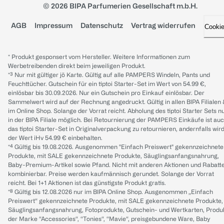
© 2026 BIPA Parfumerien Gesellschaft m.b.H.
AGB
Impressum
Datenschutz
Vertrag widerrufen
Cooki
* Produkt gesponsert vom Hersteller. Weitere Informationen zum
Werbetreibenden direkt beim jeweiligen Produkt.
*³ Nur mit gültiger jö Karte. Gültig auf alle PAMPERS Windeln, Pants und
Feuchttücher. Gutschein für ein tiptoi Starter-Set im Wert von 54.99 €,
einlösbar bis 30.09.2026. Nur ein Gutschein pro Einkauf einlösbar. Der
Sammelwert wird auf der Rechnung angedruckt. Gültig in allen BIPA Filialen
im Online Shop. Solange der Vorrat reicht. Abholung des tiptoi Starter Sets n
in der BIPA Filiale möglich. Bei Retournierung der PAMPERS Einkäufe ist au
das tiptoi Starter-Set in Originalverpackung zu retournieren, andernfalls wir
der Wert iHv 54.99 € einbehalten.
*⁴ Gültig bis 19.08.2026. Ausgenommen "Einfach Preiswert" gekennzeichnete
Produkte, mit SALE gekennzeichnete Produkte, Säuglingsanfangsnahrung,
Baby-Premium-Artikel sowie Pfand. Nicht mit anderen Aktionen und Rabatt
kombinierbar. Preise werden kaufmännisch gerundet. Solange der Vorrat
reicht. Bei 1+1 Aktionen ist das günstigste Produkt gratis.
*⁸ Gültig bis 12.08.2026 nur im BIPA Online Shop. Ausgenommen „Einfach
Preiswert“ gekennzeichnete Produkte, mit SALE gekennzeichnete Produkte,
Säuglingsanfangsnahrung, Fotoprodukte, Gutschein- und Wertkarten, Produ
der Marke “Accessories“, “Tonies“, “Mavie“, preisgebundene Ware, Baby