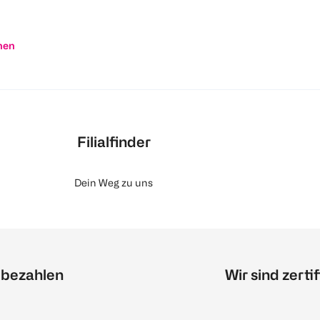
nen
Filialfinder
Dein Weg zu uns
 bezahlen
Wir sind zertif