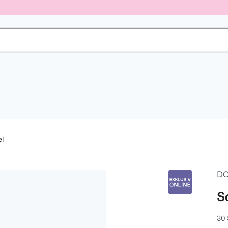
el
DO
S
30