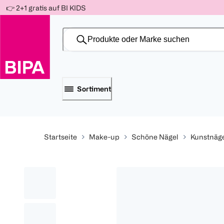
Weiter
👉 2+1 gratis auf BI KIDS
Für
Für
Für
zum
300 Ös
500 Ös
150 Ös
Inhalt
-20%
-10%
-15%
Sortiment
Startseite
Make-up
Schöne Nägel
Kunstnäg