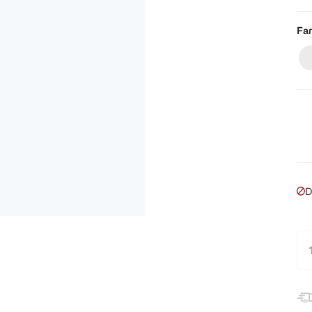
Far
D