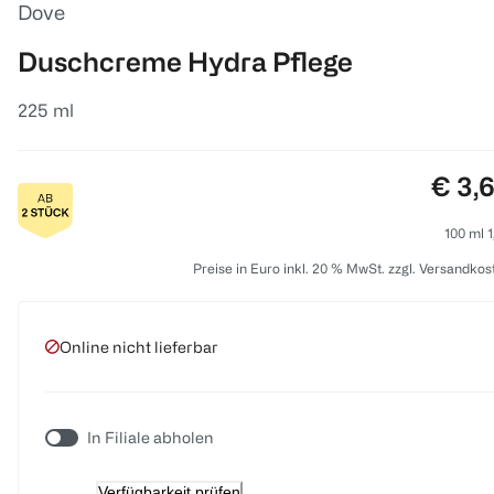
Dove
Duschcreme Hydra Pflege
225 ml
Preis
€ 3,
100 ml 1
Preise in Euro inkl. 20 % MwSt. zzgl. Versandkos
Online nicht lieferbar
In Filiale abholen
Verfügbarkeit prüfen