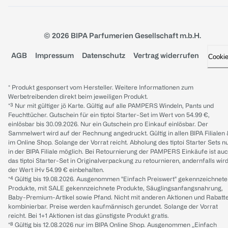
© 2026 BIPA Parfumerien Gesellschaft m.b.H.
AGB
Impressum
Datenschutz
Vertrag widerrufen
Cooki
* Produkt gesponsert vom Hersteller. Weitere Informationen zum
Werbetreibenden direkt beim jeweiligen Produkt.
*³ Nur mit gültiger jö Karte. Gültig auf alle PAMPERS Windeln, Pants und
Feuchttücher. Gutschein für ein tiptoi Starter-Set im Wert von 54.99 €,
einlösbar bis 30.09.2026. Nur ein Gutschein pro Einkauf einlösbar. Der
Sammelwert wird auf der Rechnung angedruckt. Gültig in allen BIPA Filialen
im Online Shop. Solange der Vorrat reicht. Abholung des tiptoi Starter Sets n
in der BIPA Filiale möglich. Bei Retournierung der PAMPERS Einkäufe ist au
das tiptoi Starter-Set in Originalverpackung zu retournieren, andernfalls wir
der Wert iHv 54.99 € einbehalten.
*⁴ Gültig bis 19.08.2026. Ausgenommen "Einfach Preiswert" gekennzeichnete
Produkte, mit SALE gekennzeichnete Produkte, Säuglingsanfangsnahrung,
Baby-Premium-Artikel sowie Pfand. Nicht mit anderen Aktionen und Rabatt
kombinierbar. Preise werden kaufmännisch gerundet. Solange der Vorrat
reicht. Bei 1+1 Aktionen ist das günstigste Produkt gratis.
*⁸ Gültig bis 12.08.2026 nur im BIPA Online Shop. Ausgenommen „Einfach