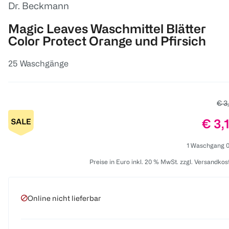
Dr. Beckmann
Magic Leaves Waschmittel Blätter
Color Protect Orange und Pfirsich
25 Waschgänge
Alte
€ 3
Prei
€ 3,
1 Waschgang 0
Preise in Euro inkl. 20 % MwSt. zzgl. Versandkos
Online nicht lieferbar