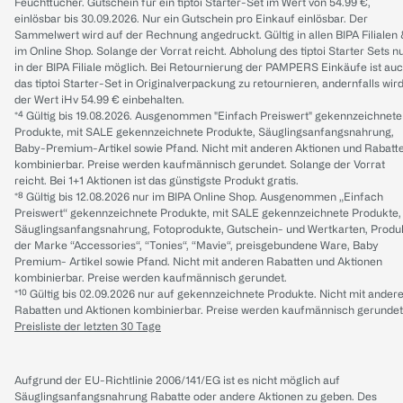
Feuchttücher. Gutschein für ein tiptoi Starter-Set im Wert von 54.99 €,
einlösbar bis 30.09.2026. Nur ein Gutschein pro Einkauf einlösbar. Der
Sammelwert wird auf der Rechnung angedruckt. Gültig in allen BIPA Filialen
im Online Shop. Solange der Vorrat reicht. Abholung des tiptoi Starter Sets n
in der BIPA Filiale möglich. Bei Retournierung der PAMPERS Einkäufe ist au
das tiptoi Starter-Set in Originalverpackung zu retournieren, andernfalls wir
der Wert iHv 54.99 € einbehalten.
*⁴ Gültig bis 19.08.2026. Ausgenommen "Einfach Preiswert" gekennzeichnete
Produkte, mit SALE gekennzeichnete Produkte, Säuglingsanfangsnahrung,
Baby-Premium-Artikel sowie Pfand. Nicht mit anderen Aktionen und Rabatt
kombinierbar. Preise werden kaufmännisch gerundet. Solange der Vorrat
reicht. Bei 1+1 Aktionen ist das günstigste Produkt gratis.
*⁸ Gültig bis 12.08.2026 nur im BIPA Online Shop. Ausgenommen „Einfach
Preiswert“ gekennzeichnete Produkte, mit SALE gekennzeichnete Produkte,
Säuglingsanfangsnahrung, Fotoprodukte, Gutschein- und Wertkarten, Produ
der Marke “Accessories“, “Tonies“, “Mavie“, preisgebundene Ware, Baby
Premium- Artikel sowie Pfand. Nicht mit anderen Rabatten und Aktionen
kombinierbar. Preise werden kaufmännisch gerundet.
*¹⁰ Gültig bis 02.09.2026 nur auf gekennzeichnete Produkte. Nicht mit ander
Rabatten und Aktionen kombinierbar. Preise werden kaufmännisch gerundet
Preisliste der letzten 30 Tage
Aufgrund der EU-Richtlinie 2006/141/EG ist es nicht möglich auf
Säuglingsanfangsnahrung Rabatte oder andere Aktionen zu geben. Des