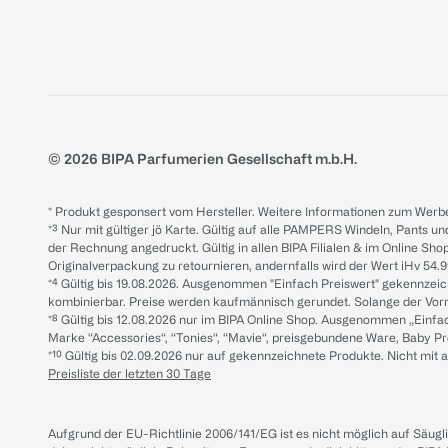
© 2026 BIPA Parfumerien Gesellschaft m.b.H.
* Produkt gesponsert vom Hersteller. Weitere Informationen zum Werbe
*³ Nur mit gültiger jö Karte. Gültig auf alle PAMPERS Windeln, Pants un
der Rechnung angedruckt. Gültig in allen BIPA Filialen & im Online Shop
Originalverpackung zu retournieren, andernfalls wird der Wert iHv 54.9
*⁴ Gültig bis 19.08.2026. Ausgenommen "Einfach Preiswert" gekennze
kombinierbar. Preise werden kaufmännisch gerundet. Solange der Vorrat 
*⁸ Gültig bis 12.08.2026 nur im BIPA Online Shop. Ausgenommen „Einf
Marke “Accessories“, “Tonies“, “Mavie“, preisgebundene Ware, Baby P
*¹⁰ Gültig bis 02.09.2026 nur auf gekennzeichnete Produkte. Nicht mi
Preisliste der letzten 30 Tage
Aufgrund der EU-Richtlinie 2006/141/EG ist es nicht möglich auf Säug