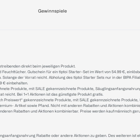
Gewinnspiele
treibenden direkt beim jeweiligen Produkt.
d Feuchttücher. Gutschein für ein tiptoi Starter-Set im Wert von 54.99 €, einlö
. Solange der Vorrat reicht. Abholung des tiptoi Starter Sets nur in der BIPA Fil
9 € einbehalten.
ichnete Produkte, mit SALE gekennzeichnete Produkte, Säuglingsanfangsnahrun
reicht. Bei 1+1 Aktionen ist das günstigste Produkt gratis.
ach Preiswert“ gekennzeichnete Produkte, mit SALE gekennzeichnete Produkte,
remium- Artikel sowie Pfand. Nicht mit anderen Rabatten und Aktionen kombini
t anderen Rabatten und Aktionen kombinierbar. Preise werden kaufmännisch ger
lingsanfangsnahrung Rabatte oder andere Aktionen zu geben. Des weiteren ist 