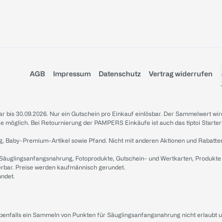
AGB
Impressum
Datenschutz
Vertrag widerrufen
sbar bis 30.09.2026. Nur ein Gutschein pro Einkauf einlösbar. Der Sammelwert wir
iale möglich. Bei Retournierung der PAMPERS Einkäufe ist auch das tiptoi Starter
g, Baby-Premium-Artikel sowie Pfand. Nicht mit anderen Aktionen und Rabatte
 Säuglingsanfangsnahrung, Fotoprodukte, Gutschein- und Wertkarten, Produkte
erbar. Preise werden kaufmännisch gerundet.
undet.
ebenfalls ein Sammeln von Punkten für Säuglingsanfangsnahrung nicht erlaubt 