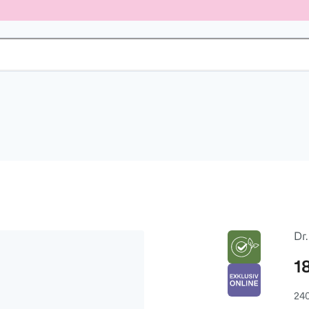
Dr.
1
24