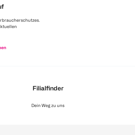
uf
rbraucherschutzes.
aktuellen
nen
Filialfinder
Dein Weg zu uns