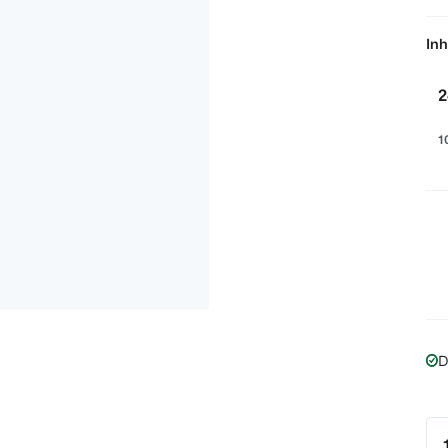
Inh
2
1
D