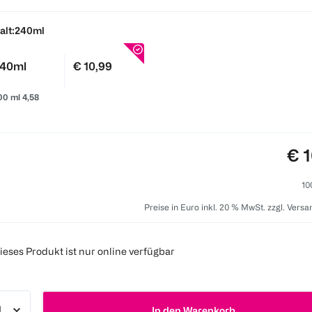
alt:
240ml
40ml
€ 10,99
00 ml 4,58
Pre
€ 1
10
Preise in Euro inkl. 20 % MwSt. zzgl. Vers
ieses Produkt ist nur online verfügbar
In den Warenkorb