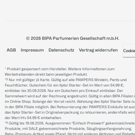
© 2026 BIPA Parfumerien Gesellschaft m.b.H.
AGB
Impressum
Datenschutz
Vertrag widerrufen
Cooki
* Produkt gesponsert vom Hersteller. Weitere Informationen zum
Werbetreibenden direkt beim jeweiligen Produkt.
*³ Nur mit gültiger jö Karte. Gültig auf alle PAMPERS Windeln, Pants und
Feuchttücher. Gutschein für ein tiptoi Starter-Set im Wert von 54.99 €,
einlösbar bis 30.09.2026. Nur ein Gutschein pro Einkauf einlösbar. Der
Sammelwert wird auf der Rechnung angedruckt. Gültig in allen BIPA Filialen
im Online Shop. Solange der Vorrat reicht. Abholung des tiptoi Starter Sets n
in der BIPA Filiale möglich. Bei Retournierung der PAMPERS Einkäufe ist au
das tiptoi Starter-Set in Originalverpackung zu retournieren, andernfalls wir
der Wert iHv 54.99 € einbehalten.
*⁴ Gültig bis 19.08.2026. Ausgenommen "Einfach Preiswert" gekennzeichnete
Produkte, mit SALE gekennzeichnete Produkte, Säuglingsanfangsnahrung,
Baby-Premium-Artikel sowie Pfand. Nicht mit anderen Aktionen und Rabatt