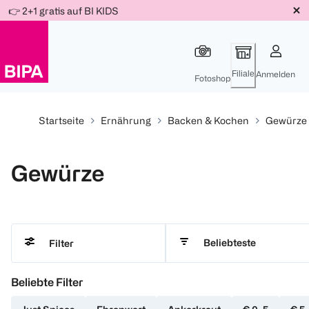
Weiter
👉 2+1 gratis auf BI KIDS
Für
Für
Für
zum
300 Ös
500 Ös
150 Ös
Inhalt
-20%
-10%
-15%
Filiale
Anmelden
Fotoshop
Startseite
Ernährung
Backen & Kochen
Gewürze
Gewürze
Beliebteste
Filter
Beliebte Filter