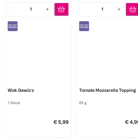
1
1
Quantity: 1
Quantity: 1
Ankerkraut
Just Spices
Wok Gewürz
Tomate Mozzarella Topping
1 Stück
65 g
€ 5,99
€ 4,9