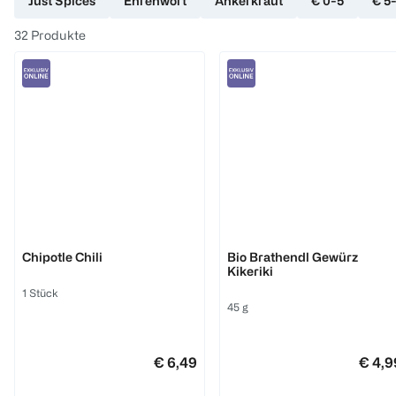
Just Spices
Ehrenwort
Ankerkraut
€ 0-5
€ 5
32
Produkte
Ankerkraut
Ehrenwort
Chipotle Chili
Bio Brathendl Gewürz
Kikeriki
1 Stück
45 g
€ 6,49
€ 4,9