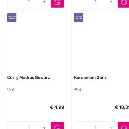
1
1
Quantity: 1
Quantity: 1
Just Spices
Viveria
Curry Madras Gewürz
Kardamom Ganz
59 g
45 g
€ 4,99
€ 10,3
1
1