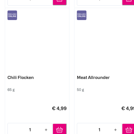
Quantity: 1
Quantity: 1
Ankerkraut
Just Spices
Chili Flocken
Meat Allrounder
65 g
50 g
€ 4,99
€ 4,9
1
1
Quantity: 1
Quantity: 1