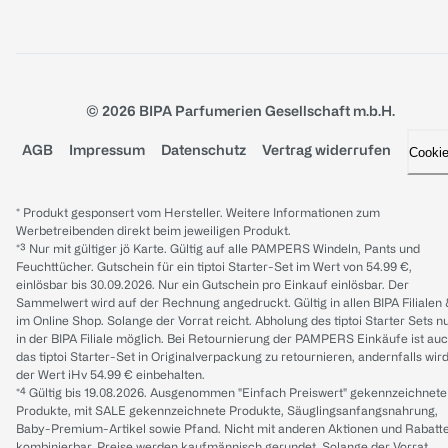
© 2026 BIPA Parfumerien Gesellschaft m.b.H.
AGB
Impressum
Datenschutz
Vertrag widerrufen
Cooki
* Produkt gesponsert vom Hersteller. Weitere Informationen zum
Werbetreibenden direkt beim jeweiligen Produkt.
*³ Nur mit gültiger jö Karte. Gültig auf alle PAMPERS Windeln, Pants und
Feuchttücher. Gutschein für ein tiptoi Starter-Set im Wert von 54.99 €,
einlösbar bis 30.09.2026. Nur ein Gutschein pro Einkauf einlösbar. Der
Sammelwert wird auf der Rechnung angedruckt. Gültig in allen BIPA Filialen
im Online Shop. Solange der Vorrat reicht. Abholung des tiptoi Starter Sets n
in der BIPA Filiale möglich. Bei Retournierung der PAMPERS Einkäufe ist au
das tiptoi Starter-Set in Originalverpackung zu retournieren, andernfalls wir
der Wert iHv 54.99 € einbehalten.
*⁴ Gültig bis 19.08.2026. Ausgenommen "Einfach Preiswert" gekennzeichnete
Produkte, mit SALE gekennzeichnete Produkte, Säuglingsanfangsnahrung,
Baby-Premium-Artikel sowie Pfand. Nicht mit anderen Aktionen und Rabatt
kombinierbar. Preise werden kaufmännisch gerundet. Solange der Vorrat