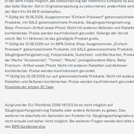
in der BIPA Filiale möglich. Bei Retournierung der PAMPERS Einkäufe ist au
das tiptoi Starter-Set in Originalverpackung zu retournieren, andernfalls wir
der Wert iHv 54.99 € einbehalten.
*⁴ Gültig bis 19.08.2026. Ausgenommen "Einfach Preiswert" gekennzeichnete
Produkte, mit SALE gekennzeichnete Produkte, Säuglingsanfangsnahrung,
Baby-Premium-Artikel sowie Pfand. Nicht mit anderen Aktionen und Rabatt
kombinierbar. Preise werden kaufmännisch gerundet. Solange der Vorrat
reicht. Bei 1+1 Aktionen ist das günstigste Produkt gratis.
*⁸ Gültig bis 12.08.2026 nur im BIPA Online Shop. Ausgenommen „Einfach
Preiswert“ gekennzeichnete Produkte, mit SALE gekennzeichnete Produkte,
Säuglingsanfangsnahrung, Fotoprodukte, Gutschein- und Wertkarten, Produ
der Marke “Accessories“, “Tonies“, “Mavie“, preisgebundene Ware, Baby
Premium- Artikel sowie Pfand. Nicht mit anderen Rabatten und Aktionen
kombinierbar. Preise werden kaufmännisch gerundet.
*¹⁰ Gültig bis 02.09.2026 nur auf gekennzeichnete Produkte. Nicht mit ander
Rabatten und Aktionen kombinierbar. Preise werden kaufmännisch gerundet
Preisliste der letzten 30 Tage
Aufgrund der EU-Richtlinie 2006/141/EG ist es nicht möglich auf
Säuglingsanfangsnahrung Rabatte oder andere Aktionen zu geben. Des
weiteren ist ebenfalls ein Sammeln von Punkten für Säuglingsanfangsnahru
nicht erlaubt und daher nicht möglich.
Bei weiteren Fragen wende dich bitte 
das
BIPA Kundenservice
.