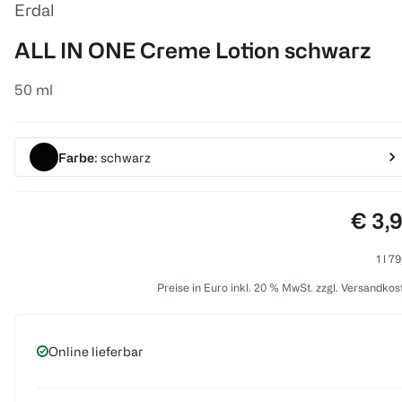
Erdal
ALL IN ONE Creme Lotion schwarz
50 ml
Farbe
: schwarz
Preis
€ 3,
1 l 7
Preise in Euro inkl. 20 % MwSt. zzgl. Versandkos
Online lieferbar