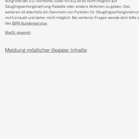
Aufgrund der EU-Richtlinie 2006/141/EG ist es nicht möglich auf
Säuglingsanfangsnahrung Rabatte oder andere Aktionen zu geben. Des
weiteren ist ebenfalls ein Sammeln von Punkten für Säuglingsanfangsnahru
nicht erlaubt und daher nicht möglich.
Bei weiteren Fragen wende dich bitte 
das
BIPA Kundenservice
.
MwSt. gesenkt
Meldung möglicher illegaler Inhalte