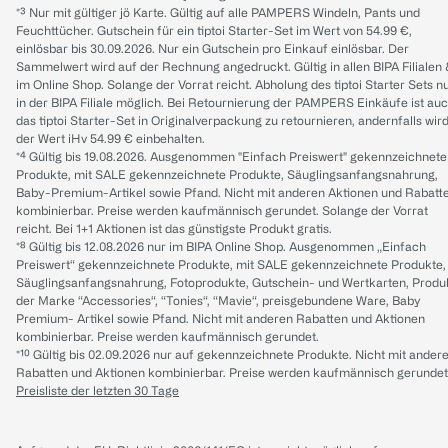
*³ Nur mit gültiger jö Karte. Gültig auf alle PAMPERS Windeln, Pants und
Feuchttücher. Gutschein für ein tiptoi Starter-Set im Wert von 54.99 €,
einlösbar bis 30.09.2026. Nur ein Gutschein pro Einkauf einlösbar. Der
Sammelwert wird auf der Rechnung angedruckt. Gültig in allen BIPA Filialen
im Online Shop. Solange der Vorrat reicht. Abholung des tiptoi Starter Sets n
in der BIPA Filiale möglich. Bei Retournierung der PAMPERS Einkäufe ist au
das tiptoi Starter-Set in Originalverpackung zu retournieren, andernfalls wir
der Wert iHv 54.99 € einbehalten.
*⁴ Gültig bis 19.08.2026. Ausgenommen "Einfach Preiswert" gekennzeichnete
Produkte, mit SALE gekennzeichnete Produkte, Säuglingsanfangsnahrung,
Baby-Premium-Artikel sowie Pfand. Nicht mit anderen Aktionen und Rabatt
kombinierbar. Preise werden kaufmännisch gerundet. Solange der Vorrat
reicht. Bei 1+1 Aktionen ist das günstigste Produkt gratis.
*⁸ Gültig bis 12.08.2026 nur im BIPA Online Shop. Ausgenommen „Einfach
Preiswert“ gekennzeichnete Produkte, mit SALE gekennzeichnete Produkte,
Säuglingsanfangsnahrung, Fotoprodukte, Gutschein- und Wertkarten, Produ
der Marke “Accessories“, “Tonies“, “Mavie“, preisgebundene Ware, Baby
Premium- Artikel sowie Pfand. Nicht mit anderen Rabatten und Aktionen
kombinierbar. Preise werden kaufmännisch gerundet.
*¹⁰ Gültig bis 02.09.2026 nur auf gekennzeichnete Produkte. Nicht mit ander
Rabatten und Aktionen kombinierbar. Preise werden kaufmännisch gerundet
Preisliste der letzten 30 Tage