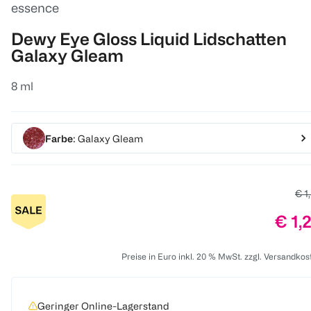
essence
Dewy Eye Gloss Liquid Lidschatten
Galaxy Gleam
8 ml
Farbe
: Galaxy Gleam
Alt
€ 1
Prei
€ 1,
Preise in Euro inkl. 20 % MwSt. zzgl. Versandkos
Geringer Online-Lagerstand