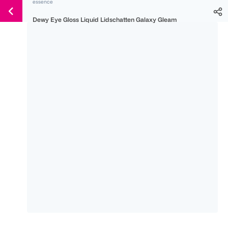
essence
Weiter
Für
Für
Für
zum
Dewy Eye Gloss Liquid Lidschatten Galaxy Gleam
300 Ös
500 Ös
150 Ös
Inhalt
-20%
-10%
-15%