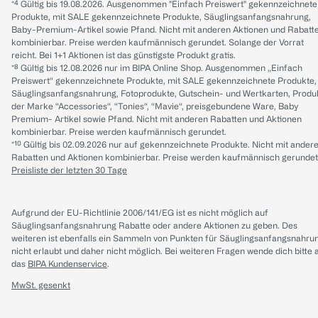
*⁴ Gültig bis 19.08.2026. Ausgenommen "Einfach Preiswert" gekennzeichnete
Produkte, mit SALE gekennzeichnete Produkte, Säuglingsanfangsnahrung,
Baby-Premium-Artikel sowie Pfand. Nicht mit anderen Aktionen und Rabatt
kombinierbar. Preise werden kaufmännisch gerundet. Solange der Vorrat
reicht. Bei 1+1 Aktionen ist das günstigste Produkt gratis.
*⁸ Gültig bis 12.08.2026 nur im BIPA Online Shop. Ausgenommen „Einfach
Preiswert“ gekennzeichnete Produkte, mit SALE gekennzeichnete Produkte,
Säuglingsanfangsnahrung, Fotoprodukte, Gutschein- und Wertkarten, Produ
der Marke “Accessories“, “Tonies“, “Mavie“, preisgebundene Ware, Baby
Premium- Artikel sowie Pfand. Nicht mit anderen Rabatten und Aktionen
kombinierbar. Preise werden kaufmännisch gerundet.
*¹⁰ Gültig bis 02.09.2026 nur auf gekennzeichnete Produkte. Nicht mit ander
Rabatten und Aktionen kombinierbar. Preise werden kaufmännisch gerundet
Preisliste der letzten 30 Tage
Aufgrund der EU-Richtlinie 2006/141/EG ist es nicht möglich auf
Säuglingsanfangsnahrung Rabatte oder andere Aktionen zu geben. Des
weiteren ist ebenfalls ein Sammeln von Punkten für Säuglingsanfangsnahru
nicht erlaubt und daher nicht möglich.
Bei weiteren Fragen wende dich bitte 
das
BIPA Kundenservice
.
MwSt. gesenkt