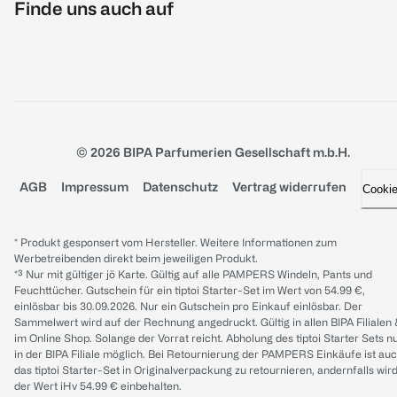
Finde uns auch auf
© 2026 BIPA Parfumerien Gesellschaft m.b.H.
AGB
Impressum
Datenschutz
Vertrag widerrufen
Cooki
* Produkt gesponsert vom Hersteller. Weitere Informationen zum
Werbetreibenden direkt beim jeweiligen Produkt.
*³ Nur mit gültiger jö Karte. Gültig auf alle PAMPERS Windeln, Pants und
Feuchttücher. Gutschein für ein tiptoi Starter-Set im Wert von 54.99 €,
einlösbar bis 30.09.2026. Nur ein Gutschein pro Einkauf einlösbar. Der
Sammelwert wird auf der Rechnung angedruckt. Gültig in allen BIPA Filialen
im Online Shop. Solange der Vorrat reicht. Abholung des tiptoi Starter Sets n
in der BIPA Filiale möglich. Bei Retournierung der PAMPERS Einkäufe ist au
das tiptoi Starter-Set in Originalverpackung zu retournieren, andernfalls wir
der Wert iHv 54.99 € einbehalten.