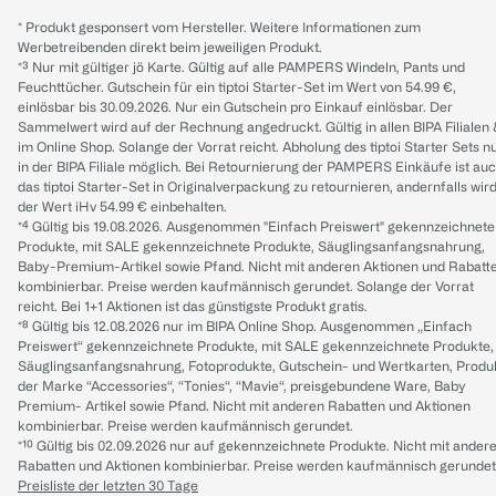
* Produkt gesponsert vom Hersteller. Weitere Informationen zum
Werbetreibenden direkt beim jeweiligen Produkt.
*³ Nur mit gültiger jö Karte. Gültig auf alle PAMPERS Windeln, Pants und
Feuchttücher. Gutschein für ein tiptoi Starter-Set im Wert von 54.99 €,
einlösbar bis 30.09.2026. Nur ein Gutschein pro Einkauf einlösbar. Der
Sammelwert wird auf der Rechnung angedruckt. Gültig in allen BIPA Filialen
im Online Shop. Solange der Vorrat reicht. Abholung des tiptoi Starter Sets n
in der BIPA Filiale möglich. Bei Retournierung der PAMPERS Einkäufe ist au
das tiptoi Starter-Set in Originalverpackung zu retournieren, andernfalls wir
der Wert iHv 54.99 € einbehalten.
*⁴ Gültig bis 19.08.2026. Ausgenommen "Einfach Preiswert" gekennzeichnete
Produkte, mit SALE gekennzeichnete Produkte, Säuglingsanfangsnahrung,
Baby-Premium-Artikel sowie Pfand. Nicht mit anderen Aktionen und Rabatt
kombinierbar. Preise werden kaufmännisch gerundet. Solange der Vorrat
reicht. Bei 1+1 Aktionen ist das günstigste Produkt gratis.
*⁸ Gültig bis 12.08.2026 nur im BIPA Online Shop. Ausgenommen „Einfach
Preiswert“ gekennzeichnete Produkte, mit SALE gekennzeichnete Produkte,
Säuglingsanfangsnahrung, Fotoprodukte, Gutschein- und Wertkarten, Produ
der Marke “Accessories“, “Tonies“, “Mavie“, preisgebundene Ware, Baby
Premium- Artikel sowie Pfand. Nicht mit anderen Rabatten und Aktionen
kombinierbar. Preise werden kaufmännisch gerundet.
*¹⁰ Gültig bis 02.09.2026 nur auf gekennzeichnete Produkte. Nicht mit ander
Rabatten und Aktionen kombinierbar. Preise werden kaufmännisch gerundet
Preisliste der letzten 30 Tage