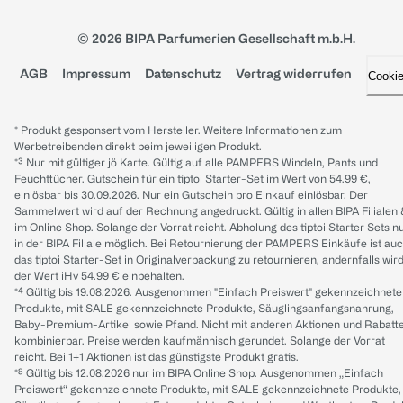
© 2026 BIPA Parfumerien Gesellschaft m.b.H.
AGB
Impressum
Datenschutz
Vertrag widerrufen
Cooki
* Produkt gesponsert vom Hersteller. Weitere Informationen zum
Werbetreibenden direkt beim jeweiligen Produkt.
*³ Nur mit gültiger jö Karte. Gültig auf alle PAMPERS Windeln, Pants und
Feuchttücher. Gutschein für ein tiptoi Starter-Set im Wert von 54.99 €,
einlösbar bis 30.09.2026. Nur ein Gutschein pro Einkauf einlösbar. Der
Sammelwert wird auf der Rechnung angedruckt. Gültig in allen BIPA Filialen
im Online Shop. Solange der Vorrat reicht. Abholung des tiptoi Starter Sets n
in der BIPA Filiale möglich. Bei Retournierung der PAMPERS Einkäufe ist au
das tiptoi Starter-Set in Originalverpackung zu retournieren, andernfalls wir
der Wert iHv 54.99 € einbehalten.
*⁴ Gültig bis 19.08.2026. Ausgenommen "Einfach Preiswert" gekennzeichnete
Produkte, mit SALE gekennzeichnete Produkte, Säuglingsanfangsnahrung,
Baby-Premium-Artikel sowie Pfand. Nicht mit anderen Aktionen und Rabatt
kombinierbar. Preise werden kaufmännisch gerundet. Solange der Vorrat
reicht. Bei 1+1 Aktionen ist das günstigste Produkt gratis.
*⁸ Gültig bis 12.08.2026 nur im BIPA Online Shop. Ausgenommen „Einfach
Preiswert“ gekennzeichnete Produkte, mit SALE gekennzeichnete Produkte,