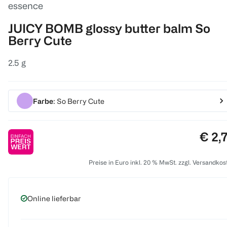
essence
JUICY BOMB glossy butter balm So
Berry Cute
2.5 g
Farbe
: So Berry Cute
Preis
€ 2,
Preise in Euro inkl. 20 % MwSt. zzgl. Versandkos
Online lieferbar