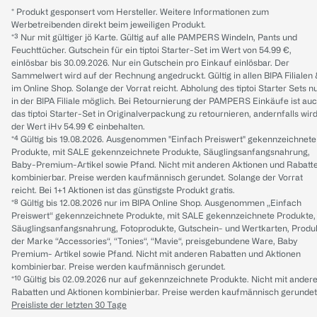
* Produkt gesponsert vom Hersteller. Weitere Informationen zum
Werbetreibenden direkt beim jeweiligen Produkt.
*³ Nur mit gültiger jö Karte. Gültig auf alle PAMPERS Windeln, Pants und
Feuchttücher. Gutschein für ein tiptoi Starter-Set im Wert von 54.99 €,
einlösbar bis 30.09.2026. Nur ein Gutschein pro Einkauf einlösbar. Der
Sammelwert wird auf der Rechnung angedruckt. Gültig in allen BIPA Filialen
im Online Shop. Solange der Vorrat reicht. Abholung des tiptoi Starter Sets n
in der BIPA Filiale möglich. Bei Retournierung der PAMPERS Einkäufe ist au
das tiptoi Starter-Set in Originalverpackung zu retournieren, andernfalls wir
der Wert iHv 54.99 € einbehalten.
*⁴ Gültig bis 19.08.2026. Ausgenommen "Einfach Preiswert" gekennzeichnete
Produkte, mit SALE gekennzeichnete Produkte, Säuglingsanfangsnahrung,
Baby-Premium-Artikel sowie Pfand. Nicht mit anderen Aktionen und Rabatt
kombinierbar. Preise werden kaufmännisch gerundet. Solange der Vorrat
reicht. Bei 1+1 Aktionen ist das günstigste Produkt gratis.
*⁸ Gültig bis 12.08.2026 nur im BIPA Online Shop. Ausgenommen „Einfach
Preiswert“ gekennzeichnete Produkte, mit SALE gekennzeichnete Produkte,
Säuglingsanfangsnahrung, Fotoprodukte, Gutschein- und Wertkarten, Produ
der Marke “Accessories“, “Tonies“, “Mavie“, preisgebundene Ware, Baby
Premium- Artikel sowie Pfand. Nicht mit anderen Rabatten und Aktionen
kombinierbar. Preise werden kaufmännisch gerundet.
*¹⁰ Gültig bis 02.09.2026 nur auf gekennzeichnete Produkte. Nicht mit ander
Rabatten und Aktionen kombinierbar. Preise werden kaufmännisch gerundet
Preisliste der letzten 30 Tage