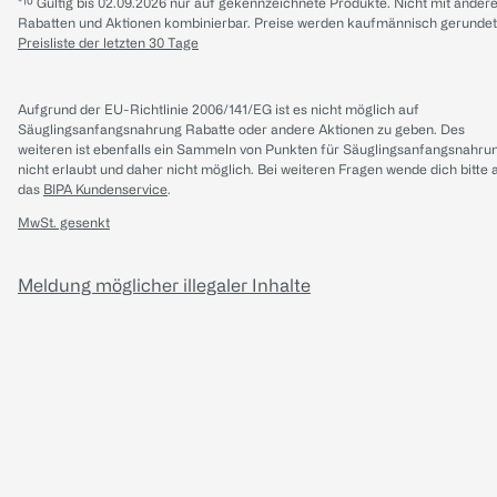
*¹⁰ Gültig bis 02.09.2026 nur auf gekennzeichnete Produkte. Nicht mit ander
Rabatten und Aktionen kombinierbar. Preise werden kaufmännisch gerundet
Preisliste der letzten 30 Tage
Aufgrund der EU-Richtlinie 2006/141/EG ist es nicht möglich auf
Säuglingsanfangsnahrung Rabatte oder andere Aktionen zu geben. Des
weiteren ist ebenfalls ein Sammeln von Punkten für Säuglingsanfangsnahru
nicht erlaubt und daher nicht möglich.
Bei weiteren Fragen wende dich bitte 
das
BIPA Kundenservice
.
MwSt. gesenkt
Meldung möglicher illegaler Inhalte