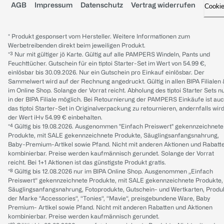
AGB
Impressum
Datenschutz
Vertrag widerrufen
Cooki
* Produkt gesponsert vom Hersteller. Weitere Informationen zum
Werbetreibenden direkt beim jeweiligen Produkt.
*³ Nur mit gültiger jö Karte. Gültig auf alle PAMPERS Windeln, Pants und
Feuchttücher. Gutschein für ein tiptoi Starter-Set im Wert von 54.99 €,
einlösbar bis 30.09.2026. Nur ein Gutschein pro Einkauf einlösbar. Der
Sammelwert wird auf der Rechnung angedruckt. Gültig in allen BIPA Filialen
im Online Shop. Solange der Vorrat reicht. Abholung des tiptoi Starter Sets n
in der BIPA Filiale möglich. Bei Retournierung der PAMPERS Einkäufe ist au
das tiptoi Starter-Set in Originalverpackung zu retournieren, andernfalls wir
der Wert iHv 54.99 € einbehalten.
*⁴ Gültig bis 19.08.2026. Ausgenommen "Einfach Preiswert" gekennzeichnete
Produkte, mit SALE gekennzeichnete Produkte, Säuglingsanfangsnahrung,
Baby-Premium-Artikel sowie Pfand. Nicht mit anderen Aktionen und Rabatt
kombinierbar. Preise werden kaufmännisch gerundet. Solange der Vorrat
reicht. Bei 1+1 Aktionen ist das günstigste Produkt gratis.
*⁸ Gültig bis 12.08.2026 nur im BIPA Online Shop. Ausgenommen „Einfach
Preiswert“ gekennzeichnete Produkte, mit SALE gekennzeichnete Produkte,
Säuglingsanfangsnahrung, Fotoprodukte, Gutschein- und Wertkarten, Produ
der Marke “Accessories“, “Tonies“, “Mavie“, preisgebundene Ware, Baby
Premium- Artikel sowie Pfand. Nicht mit anderen Rabatten und Aktionen
kombinierbar. Preise werden kaufmännisch gerundet.