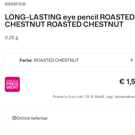
essence
LONG-LASTING eye pencil ROASTED
CHESTNUT ROASTED CHESTNUT
0.28 g
Farbe
: ROASTED CHESTNUT
Prei
€ 1,
Preise in Euro inkl. 20 % MwSt. zzgl. Versandkos
Online lieferbar