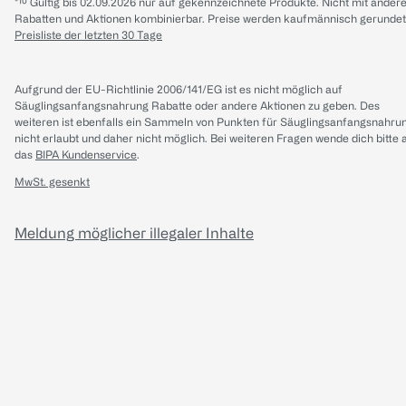
*¹⁰ Gültig bis 02.09.2026 nur auf gekennzeichnete Produkte. Nicht mit ander
Rabatten und Aktionen kombinierbar. Preise werden kaufmännisch gerundet
Preisliste der letzten 30 Tage
Aufgrund der EU-Richtlinie 2006/141/EG ist es nicht möglich auf
Säuglingsanfangsnahrung Rabatte oder andere Aktionen zu geben. Des
weiteren ist ebenfalls ein Sammeln von Punkten für Säuglingsanfangsnahru
nicht erlaubt und daher nicht möglich.
Bei weiteren Fragen wende dich bitte 
das
BIPA Kundenservice
.
MwSt. gesenkt
Meldung möglicher illegaler Inhalte