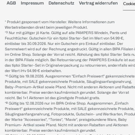
AGB
Impressum
Datenschutz
Vertrag widerrufen
Cooki
* Produkt gesponsert vom Hersteller. Weitere Informationen zum
Werbetreibenden direkt beim jeweiligen Produkt.
*³ Nur mit gültiger jö Karte. Gültig auf alle PAMPERS Windeln, Pants und
Feuchttücher. Gutschein für ein tiptoi Starter-Set im Wert von 54.99 €,
einlösbar bis 30.09.2026. Nur ein Gutschein pro Einkauf einlösbar. Der
Sammelwert wird auf der Rechnung angedruckt. Gültig in allen BIPA Filialen
im Online Shop. Solange der Vorrat reicht. Abholung des tiptoi Starter Sets n
in der BIPA Filiale möglich. Bei Retournierung der PAMPERS Einkäufe ist au
das tiptoi Starter-Set in Originalverpackung zu retournieren, andernfalls wir
der Wert iHv 54.99 € einbehalten.
*⁴ Gültig bis 19.08.2026. Ausgenommen "Einfach Preiswert" gekennzeichnete
Produkte, mit SALE gekennzeichnete Produkte, Säuglingsanfangsnahrung,
Baby-Premium-Artikel sowie Pfand. Nicht mit anderen Aktionen und Rabatt
kombinierbar. Preise werden kaufmännisch gerundet. Solange der Vorrat
reicht. Bei 1+1 Aktionen ist das günstigste Produkt gratis.
*⁸ Gültig bis 12.08.2026 nur im BIPA Online Shop. Ausgenommen „Einfach
Preiswert“ gekennzeichnete Produkte, mit SALE gekennzeichnete Produkte,
Säuglingsanfangsnahrung, Fotoprodukte, Gutschein- und Wertkarten, Produ
der Marke “Accessories“, “Tonies“, “Mavie“, preisgebundene Ware, Baby
Premium- Artikel sowie Pfand. Nicht mit anderen Rabatten und Aktionen
kombinierbar. Preise werden kaufmännisch gerundet.