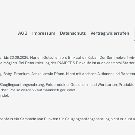
AGB
Impressum
Datenschutz
Vertrag widerrufen
sbar bis 30.09.2026. Nur ein Gutschein pro Einkauf einlösbar. Der Sammelwert wir
iale möglich. Bei Retournierung der PAMPERS Einkäufe ist auch das tiptoi Starter
g, Baby-Premium-Artikel sowie Pfand. Nicht mit anderen Aktionen und Rabatte
 Säuglingsanfangsnahrung, Fotoprodukte, Gutschein- und Wertkarten, Produkte
erbar. Preise werden kaufmännisch gerundet.
undet.
ebenfalls ein Sammeln von Punkten für Säuglingsanfangsnahrung nicht erlaubt 