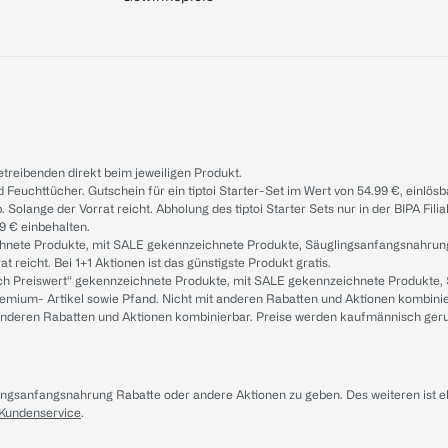
treibenden direkt beim jeweiligen Produkt.
d Feuchttücher. Gutschein für ein tiptoi Starter-Set im Wert von 54.99 €, einlö
. Solange der Vorrat reicht. Abholung des tiptoi Starter Sets nur in der BIPA Fil
9 € einbehalten.
ichnete Produkte, mit SALE gekennzeichnete Produkte, Säuglingsanfangsnahrun
reicht. Bei 1+1 Aktionen ist das günstigste Produkt gratis.
ach Preiswert“ gekennzeichnete Produkte, mit SALE gekennzeichnete Produkte,
remium- Artikel sowie Pfand. Nicht mit anderen Rabatten und Aktionen kombini
t anderen Rabatten und Aktionen kombinierbar. Preise werden kaufmännisch ger
lingsanfangsnahrung Rabatte oder andere Aktionen zu geben. Des weiteren ist 
 Kundenservice
.