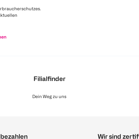
rbraucherschutzes.
aktuellen
nen
Filialfinder
Dein Weg zu uns
 bezahlen
Wir sind zertif