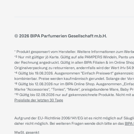
© 2026 BIPA Parfumerien Gesellschaft m.b.H.
* Produkt gesponsert vom Hersteller. Weitere Informationen zum Werbe
*³ Nur mit gültiger jö Karte. Gültig auf alle PAMPERS Windeln, Pants un
der Rechnung angedruckt. Gültig in allen BIPA Filialen & im Online Shop
Originalverpackung zu retournieren, andernfalls wird der Wert iHv 54.9
*⁴ Gültig bis 19.08.2026. Ausgenommen "Einfach Preiswert" gekennze
kombinierbar. Preise werden kaufmännisch gerundet. Solange der Vorrat 
*⁸ Gültig bis 12.08.2026 nur im BIPA Online Shop. Ausgenommen „Einf
Marke “Accessories“, “Tonies“, “Mavie“, preisgebundene Ware, Baby P
*¹⁰ Gültig bis 02.09.2026 nur auf gekennzeichnete Produkte. Nicht mi
Preisliste der letzten 30 Tage
Aufgrund der EU-Richtlinie 2006/141/EG ist es nicht möglich auf Säug
daher nicht möglich.
Bei weiteren Fragen wende dich bitte an das
BIPA
MwSt. gesenkt