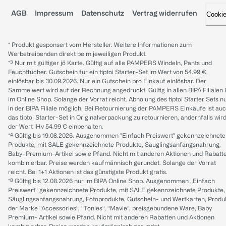
AGB
Impressum
Datenschutz
Vertrag widerrufen
Cooki
* Produkt gesponsert vom Hersteller. Weitere Informationen zum
Werbetreibenden direkt beim jeweiligen Produkt.
*³ Nur mit gültiger jö Karte. Gültig auf alle PAMPERS Windeln, Pants und
Feuchttücher. Gutschein für ein tiptoi Starter-Set im Wert von 54.99 €,
einlösbar bis 30.09.2026. Nur ein Gutschein pro Einkauf einlösbar. Der
Sammelwert wird auf der Rechnung angedruckt. Gültig in allen BIPA Filialen
im Online Shop. Solange der Vorrat reicht. Abholung des tiptoi Starter Sets n
in der BIPA Filiale möglich. Bei Retournierung der PAMPERS Einkäufe ist au
das tiptoi Starter-Set in Originalverpackung zu retournieren, andernfalls wir
der Wert iHv 54.99 € einbehalten.
*⁴ Gültig bis 19.08.2026. Ausgenommen "Einfach Preiswert" gekennzeichnete
Produkte, mit SALE gekennzeichnete Produkte, Säuglingsanfangsnahrung,
Baby-Premium-Artikel sowie Pfand. Nicht mit anderen Aktionen und Rabatt
kombinierbar. Preise werden kaufmännisch gerundet. Solange der Vorrat
reicht. Bei 1+1 Aktionen ist das günstigste Produkt gratis.
*⁸ Gültig bis 12.08.2026 nur im BIPA Online Shop. Ausgenommen „Einfach
Preiswert“ gekennzeichnete Produkte, mit SALE gekennzeichnete Produkte,
Säuglingsanfangsnahrung, Fotoprodukte, Gutschein- und Wertkarten, Produ
der Marke “Accessories“, “Tonies“, “Mavie“, preisgebundene Ware, Baby
Premium- Artikel sowie Pfand. Nicht mit anderen Rabatten und Aktionen