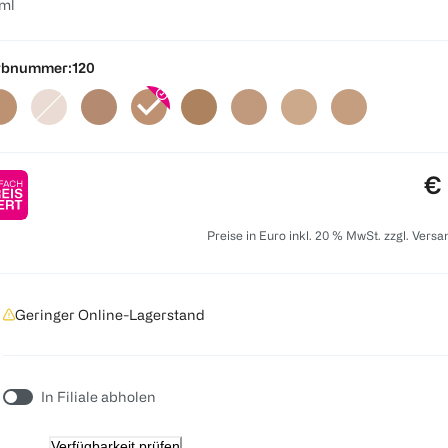
ml
rbnummer:
120
Pr
€ 
Preise in Euro inkl. 20 % MwSt. zzgl. Vers
Geringer Online-Lagerstand
In Filiale abholen
Verfügbarkeit prüfen