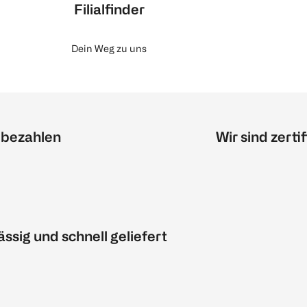
Filialfinder
Dein Weg zu uns
 bezahlen
Wir sind zertif
ässig und schnell geliefert