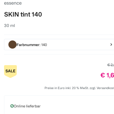
essence
SKIN tint 140
30 ml
Farbnummer
: 140
Alte
€ 2
Prei
€ 1,
Preise in Euro inkl. 20 % MwSt. zzgl. Versandkos
Online lieferbar