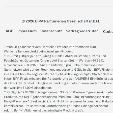
© 2026 BIPA Parfumerien Gesellschaft m.b.H.
AGB
Impressum
Datenschutz
Vertrag widerrufen
Cooki
* Produkt gesponsert vom Hersteller. Weitere Informationen zum
Werbetreibenden direkt beim jeweiligen Produkt.
*³ Nur mit gültiger jö Karte. Gültig auf alle PAMPERS Windeln, Pants und
Feuchttücher. Gutschein für ein tiptoi Starter-Set im Wert von 54.99 €,
einlösbar bis 30.09.2026. Nur ein Gutschein pro Einkauf einlösbar. Der
Sammelwert wird auf der Rechnung angedruckt. Gültig in allen BIPA Filialen
im Online Shop. Solange der Vorrat reicht. Abholung des tiptoi Starter Sets n
in der BIPA Filiale möglich. Bei Retournierung der PAMPERS Einkäufe ist au
das tiptoi Starter-Set in Originalverpackung zu retournieren, andernfalls wir
der Wert iHv 54.99 € einbehalten.
*⁴ Gültig bis 19.08.2026. Ausgenommen "Einfach Preiswert" gekennzeichnete
Produkte, mit SALE gekennzeichnete Produkte, Säuglingsanfangsnahrung,
Baby-Premium-Artikel sowie Pfand. Nicht mit anderen Aktionen und Rabatt
kombinierbar. Preise werden kaufmännisch gerundet. Solange der Vorrat
reicht. Bei 1+1 Aktionen ist das günstigste Produkt gratis.