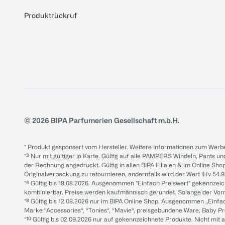
Produktrückruf
© 2026 BIPA Parfumerien Gesellschaft m.b.H.
* Produkt gesponsert vom Hersteller. Weitere Informationen zum Werbe
*³ Nur mit gültiger jö Karte. Gültig auf alle PAMPERS Windeln, Pants un
der Rechnung angedruckt. Gültig in allen BIPA Filialen & im Online Shop
Originalverpackung zu retournieren, andernfalls wird der Wert iHv 54.9
*⁴ Gültig bis 19.08.2026. Ausgenommen "Einfach Preiswert" gekennze
kombinierbar. Preise werden kaufmännisch gerundet. Solange der Vorrat 
*⁸ Gültig bis 12.08.2026 nur im BIPA Online Shop. Ausgenommen „Einf
Marke “Accessories“, “Tonies“, “Mavie“, preisgebundene Ware, Baby P
*¹⁰ Gültig bis 02.09.2026 nur auf gekennzeichnete Produkte. Nicht mi