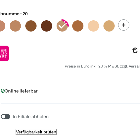
rbnummer:
20
Pr
€ 
Preise in Euro inkl. 20 % MwSt. zzgl. Vers
Online lieferbar
In Filiale abholen
Verfügbarkeit prüfen