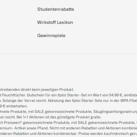
Studentenrabatte
Wirkstoff Lexikon
Gewinnspiele
treibenden direkt beim jeweiligen Produkt.
d Feuchttücher. Gutschein für ein tiptoi Starter-Set im Wert von 54.99 €, einlö
. Solange der Vorrat reicht. Abholung des tiptoi Starter Sets nur in der BIPA Fil
9 € einbehalten.
ichnete Produkte, mit SALE gekennzeichnete Produkte, Säuglingsanfangsnahrun
reicht. Bei 1+1 Aktionen ist das günstigste Produkt gratis.
ach Preiswert“ gekennzeichnete Produkte, mit SALE gekennzeichnete Produkte,
remium- Artikel sowie Pfand. Nicht mit anderen Rabatten und Aktionen kombini
t anderen Rabatten und Aktionen kombinierbar. Preise werden kaufmännisch ger