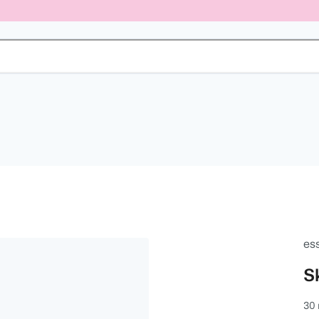
es
S
30 