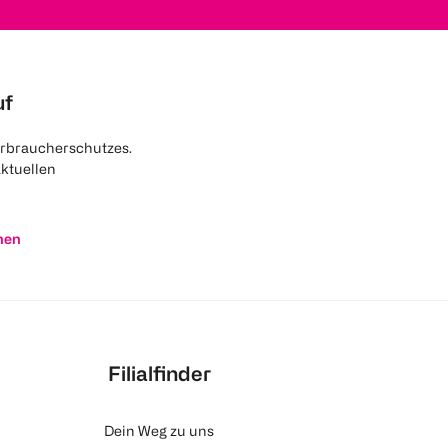
uf
rbraucherschutzes.
aktuellen
nen
Filialfinder
Dein Weg zu uns