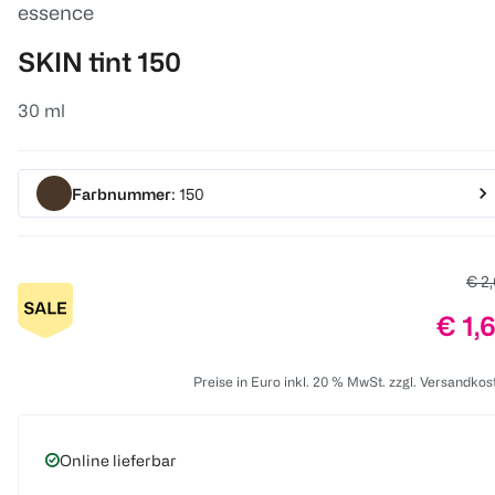
essence
SKIN tint 150
30 ml
Farbnummer
: 150
Alte
€ 2
Prei
€ 1,
Preise in Euro inkl. 20 % MwSt. zzgl. Versandkos
Online lieferbar