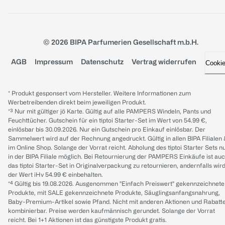
© 2026 BIPA Parfumerien Gesellschaft m.b.H.
AGB
Impressum
Datenschutz
Vertrag widerrufen
Cooki
* Produkt gesponsert vom Hersteller. Weitere Informationen zum
Werbetreibenden direkt beim jeweiligen Produkt.
*³ Nur mit gültiger jö Karte. Gültig auf alle PAMPERS Windeln, Pants und
Feuchttücher. Gutschein für ein tiptoi Starter-Set im Wert von 54.99 €,
einlösbar bis 30.09.2026. Nur ein Gutschein pro Einkauf einlösbar. Der
Sammelwert wird auf der Rechnung angedruckt. Gültig in allen BIPA Filialen
im Online Shop. Solange der Vorrat reicht. Abholung des tiptoi Starter Sets n
in der BIPA Filiale möglich. Bei Retournierung der PAMPERS Einkäufe ist au
das tiptoi Starter-Set in Originalverpackung zu retournieren, andernfalls wir
der Wert iHv 54.99 € einbehalten.
*⁴ Gültig bis 19.08.2026. Ausgenommen "Einfach Preiswert" gekennzeichnete
Produkte, mit SALE gekennzeichnete Produkte, Säuglingsanfangsnahrung,
Baby-Premium-Artikel sowie Pfand. Nicht mit anderen Aktionen und Rabatt
kombinierbar. Preise werden kaufmännisch gerundet. Solange der Vorrat
reicht. Bei 1+1 Aktionen ist das günstigste Produkt gratis.