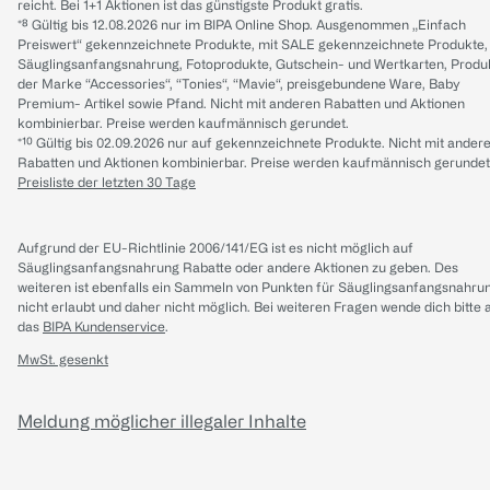
reicht. Bei 1+1 Aktionen ist das günstigste Produkt gratis.
*⁸ Gültig bis 12.08.2026 nur im BIPA Online Shop. Ausgenommen „Einfach
Preiswert“ gekennzeichnete Produkte, mit SALE gekennzeichnete Produkte,
Säuglingsanfangsnahrung, Fotoprodukte, Gutschein- und Wertkarten, Produ
der Marke “Accessories“, “Tonies“, “Mavie“, preisgebundene Ware, Baby
Premium- Artikel sowie Pfand. Nicht mit anderen Rabatten und Aktionen
kombinierbar. Preise werden kaufmännisch gerundet.
*¹⁰ Gültig bis 02.09.2026 nur auf gekennzeichnete Produkte. Nicht mit ander
Rabatten und Aktionen kombinierbar. Preise werden kaufmännisch gerundet
Preisliste der letzten 30 Tage
Aufgrund der EU-Richtlinie 2006/141/EG ist es nicht möglich auf
Säuglingsanfangsnahrung Rabatte oder andere Aktionen zu geben. Des
weiteren ist ebenfalls ein Sammeln von Punkten für Säuglingsanfangsnahru
nicht erlaubt und daher nicht möglich.
Bei weiteren Fragen wende dich bitte 
das
BIPA Kundenservice
.
MwSt. gesenkt
Meldung möglicher illegaler Inhalte