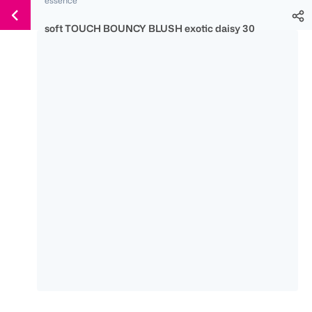
Weiter
Für
Für
Für
zum
300 Ös
500 Ös
150 Ös
soft TOUCH BOUNCY BLUSH exotic daisy 30
Inhalt
-20%
-10%
-15%