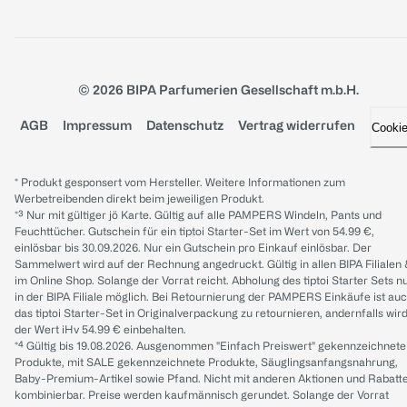
© 2026 BIPA Parfumerien Gesellschaft m.b.H.
AGB
Impressum
Datenschutz
Vertrag widerrufen
Cooki
* Produkt gesponsert vom Hersteller. Weitere Informationen zum
Werbetreibenden direkt beim jeweiligen Produkt.
*³ Nur mit gültiger jö Karte. Gültig auf alle PAMPERS Windeln, Pants und
Feuchttücher. Gutschein für ein tiptoi Starter-Set im Wert von 54.99 €,
einlösbar bis 30.09.2026. Nur ein Gutschein pro Einkauf einlösbar. Der
Sammelwert wird auf der Rechnung angedruckt. Gültig in allen BIPA Filialen
im Online Shop. Solange der Vorrat reicht. Abholung des tiptoi Starter Sets n
in der BIPA Filiale möglich. Bei Retournierung der PAMPERS Einkäufe ist au
das tiptoi Starter-Set in Originalverpackung zu retournieren, andernfalls wir
der Wert iHv 54.99 € einbehalten.
*⁴ Gültig bis 19.08.2026. Ausgenommen "Einfach Preiswert" gekennzeichnete
Produkte, mit SALE gekennzeichnete Produkte, Säuglingsanfangsnahrung,
Baby-Premium-Artikel sowie Pfand. Nicht mit anderen Aktionen und Rabatt
kombinierbar. Preise werden kaufmännisch gerundet. Solange der Vorrat