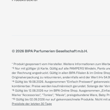
© 2026 BIPA Parfumerien Gesellschaft m.b.H.
* Produkt gesponsert vom Hersteller. Weitere Informationen zum Werbe
*³ Nur mit gültiger jö Karte. Gültig auf alle PAMPERS Windeln, Pants un
der Rechnung angedruckt. Gültig in allen BIPA Filialen & im Online Shop
Originalverpackung zu retournieren, andernfalls wird der Wert iHv 54.9
*⁴ Gültig bis 19.08.2026. Ausgenommen "Einfach Preiswert" gekennze
kombinierbar. Preise werden kaufmännisch gerundet. Solange der Vorrat 
*⁸ Gültig bis 12.08.2026 nur im BIPA Online Shop. Ausgenommen „Einf
Marke “Accessories“, “Tonies“, “Mavie“, preisgebundene Ware, Baby P
*¹⁰ Gültig bis 02.09.2026 nur auf gekennzeichnete Produkte. Nicht mi
Preisliste der letzten 30 Tage