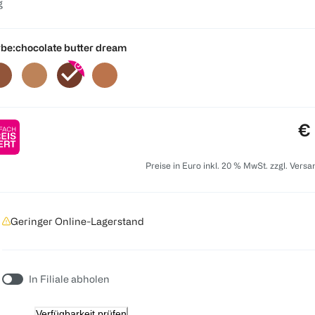
g
be:
chocolate butter dream
Pr
€ 
Preise in Euro inkl. 20 % MwSt. zzgl. Vers
Geringer Online-Lagerstand
In Filiale abholen
Verfügbarkeit prüfen