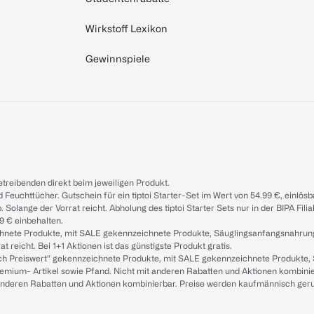
Wirkstoff Lexikon
Gewinnspiele
treibenden direkt beim jeweiligen Produkt.
d Feuchttücher. Gutschein für ein tiptoi Starter-Set im Wert von 54.99 €, einlö
. Solange der Vorrat reicht. Abholung des tiptoi Starter Sets nur in der BIPA Fil
9 € einbehalten.
ichnete Produkte, mit SALE gekennzeichnete Produkte, Säuglingsanfangsnahrun
reicht. Bei 1+1 Aktionen ist das günstigste Produkt gratis.
ach Preiswert“ gekennzeichnete Produkte, mit SALE gekennzeichnete Produkte,
remium- Artikel sowie Pfand. Nicht mit anderen Rabatten und Aktionen kombini
t anderen Rabatten und Aktionen kombinierbar. Preise werden kaufmännisch ger