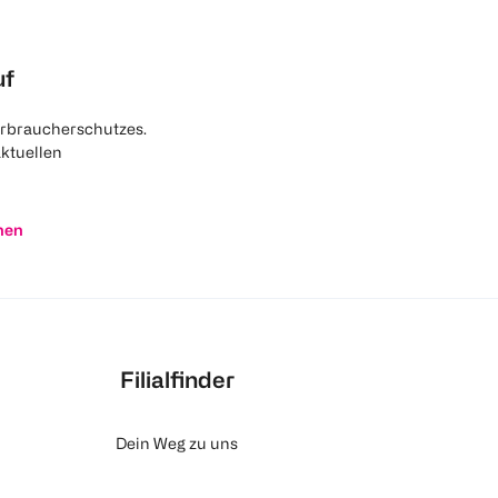
uf
rbraucherschutzes.
aktuellen
nen
Filialfinder
Dein Weg zu uns