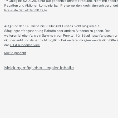
*¹⁰ Gültig bis 02.09.2026 nur auf gekennzeichnete Produkte. Nicht mit ander
Rabatten und Aktionen kombinierbar. Preise werden kaufmännisch gerundet
Preisliste der letzten 30 Tage
Aufgrund der EU-Richtlinie 2006/141/EG ist es nicht möglich auf
Säuglingsanfangsnahrung Rabatte oder andere Aktionen zu geben. Des
weiteren ist ebenfalls ein Sammeln von Punkten für Säuglingsanfangsnahru
nicht erlaubt und daher nicht möglich.
Bei weiteren Fragen wende dich bitte 
das
BIPA Kundenservice
.
MwSt. gesenkt
Meldung möglicher illegaler Inhalte