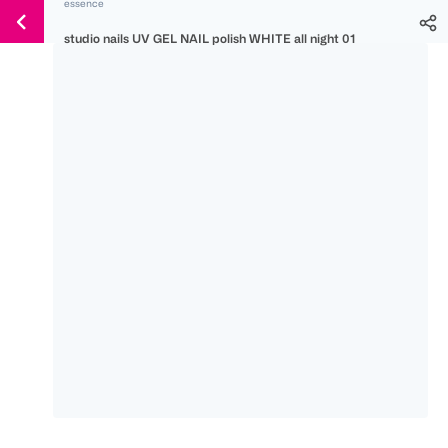
essence
Weiter
Für
Für
Für
zum
studio nails UV GEL NAIL polish WHITE all night 01
300 Ös
500 Ös
150 Ös
Inhalt
-20%
-10%
-15%