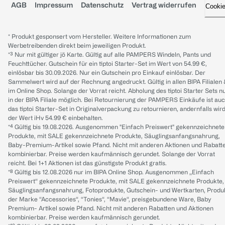
AGB
Impressum
Datenschutz
Vertrag widerrufen
Cooki
* Produkt gesponsert vom Hersteller. Weitere Informationen zum
Werbetreibenden direkt beim jeweiligen Produkt.
*³ Nur mit gültiger jö Karte. Gültig auf alle PAMPERS Windeln, Pants und
Feuchttücher. Gutschein für ein tiptoi Starter-Set im Wert von 54.99 €,
einlösbar bis 30.09.2026. Nur ein Gutschein pro Einkauf einlösbar. Der
Sammelwert wird auf der Rechnung angedruckt. Gültig in allen BIPA Filialen
im Online Shop. Solange der Vorrat reicht. Abholung des tiptoi Starter Sets n
in der BIPA Filiale möglich. Bei Retournierung der PAMPERS Einkäufe ist au
das tiptoi Starter-Set in Originalverpackung zu retournieren, andernfalls wir
der Wert iHv 54.99 € einbehalten.
*⁴ Gültig bis 19.08.2026. Ausgenommen "Einfach Preiswert" gekennzeichnete
Produkte, mit SALE gekennzeichnete Produkte, Säuglingsanfangsnahrung,
Baby-Premium-Artikel sowie Pfand. Nicht mit anderen Aktionen und Rabatt
kombinierbar. Preise werden kaufmännisch gerundet. Solange der Vorrat
reicht. Bei 1+1 Aktionen ist das günstigste Produkt gratis.
*⁸ Gültig bis 12.08.2026 nur im BIPA Online Shop. Ausgenommen „Einfach
Preiswert“ gekennzeichnete Produkte, mit SALE gekennzeichnete Produkte,
Säuglingsanfangsnahrung, Fotoprodukte, Gutschein- und Wertkarten, Produ
der Marke “Accessories“, “Tonies“, “Mavie“, preisgebundene Ware, Baby
Premium- Artikel sowie Pfand. Nicht mit anderen Rabatten und Aktionen
kombinierbar. Preise werden kaufmännisch gerundet.