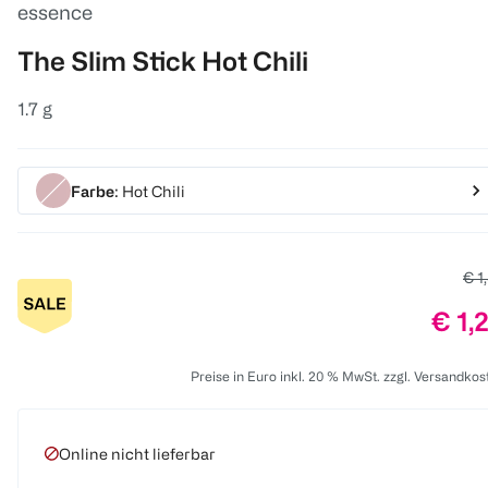
essence
The Slim Stick Hot Chili
1.7 g
Farbe
: Hot Chili
Alt
€ 1
Prei
€ 1,
Preise in Euro inkl. 20 % MwSt. zzgl. Versandkos
Online nicht lieferbar