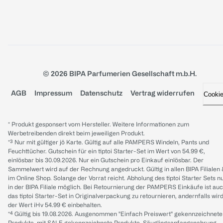
© 2026 BIPA Parfumerien Gesellschaft m.b.H.
AGB
Impressum
Datenschutz
Vertrag widerrufen
Cooki
* Produkt gesponsert vom Hersteller. Weitere Informationen zum
Werbetreibenden direkt beim jeweiligen Produkt.
*³ Nur mit gültiger jö Karte. Gültig auf alle PAMPERS Windeln, Pants und
Feuchttücher. Gutschein für ein tiptoi Starter-Set im Wert von 54.99 €,
einlösbar bis 30.09.2026. Nur ein Gutschein pro Einkauf einlösbar. Der
Sammelwert wird auf der Rechnung angedruckt. Gültig in allen BIPA Filialen
im Online Shop. Solange der Vorrat reicht. Abholung des tiptoi Starter Sets n
in der BIPA Filiale möglich. Bei Retournierung der PAMPERS Einkäufe ist au
das tiptoi Starter-Set in Originalverpackung zu retournieren, andernfalls wir
der Wert iHv 54.99 € einbehalten.
*⁴ Gültig bis 19.08.2026. Ausgenommen "Einfach Preiswert" gekennzeichnete
Produkte, mit SALE gekennzeichnete Produkte, Säuglingsanfangsnahrung,