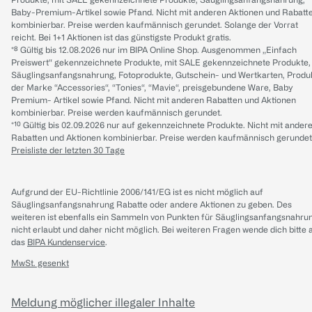
Baby-Premium-Artikel sowie Pfand. Nicht mit anderen Aktionen und Rabatt
kombinierbar. Preise werden kaufmännisch gerundet. Solange der Vorrat
reicht. Bei 1+1 Aktionen ist das günstigste Produkt gratis.
*⁸ Gültig bis 12.08.2026 nur im BIPA Online Shop. Ausgenommen „Einfach
Preiswert“ gekennzeichnete Produkte, mit SALE gekennzeichnete Produkte,
Säuglingsanfangsnahrung, Fotoprodukte, Gutschein- und Wertkarten, Produ
der Marke “Accessories“, “Tonies“, “Mavie“, preisgebundene Ware, Baby
Premium- Artikel sowie Pfand. Nicht mit anderen Rabatten und Aktionen
kombinierbar. Preise werden kaufmännisch gerundet.
*¹⁰ Gültig bis 02.09.2026 nur auf gekennzeichnete Produkte. Nicht mit ander
Rabatten und Aktionen kombinierbar. Preise werden kaufmännisch gerundet
Preisliste der letzten 30 Tage
Aufgrund der EU-Richtlinie 2006/141/EG ist es nicht möglich auf
Säuglingsanfangsnahrung Rabatte oder andere Aktionen zu geben. Des
weiteren ist ebenfalls ein Sammeln von Punkten für Säuglingsanfangsnahru
nicht erlaubt und daher nicht möglich.
Bei weiteren Fragen wende dich bitte 
das
BIPA Kundenservice
.
MwSt. gesenkt
Meldung möglicher illegaler Inhalte