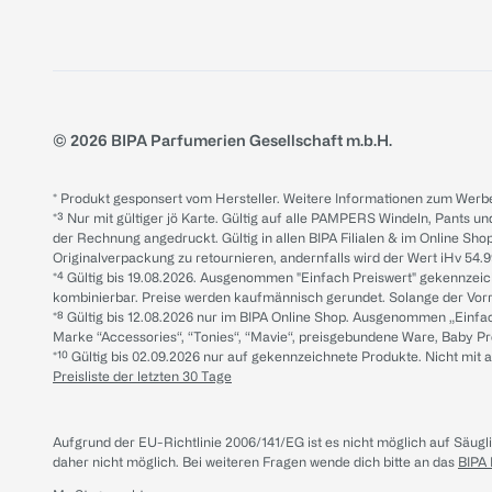
© 2026 BIPA Parfumerien Gesellschaft m.b.H.
* Produkt gesponsert vom Hersteller. Weitere Informationen zum Werbe
*³ Nur mit gültiger jö Karte. Gültig auf alle PAMPERS Windeln, Pants un
der Rechnung angedruckt. Gültig in allen BIPA Filialen & im Online Shop
Originalverpackung zu retournieren, andernfalls wird der Wert iHv 54.9
*⁴ Gültig bis 19.08.2026. Ausgenommen "Einfach Preiswert" gekennze
kombinierbar. Preise werden kaufmännisch gerundet. Solange der Vorrat 
*⁸ Gültig bis 12.08.2026 nur im BIPA Online Shop. Ausgenommen „Einf
Marke “Accessories“, “Tonies“, “Mavie“, preisgebundene Ware, Baby P
*¹⁰ Gültig bis 02.09.2026 nur auf gekennzeichnete Produkte. Nicht mi
Preisliste der letzten 30 Tage
Aufgrund der EU-Richtlinie 2006/141/EG ist es nicht möglich auf Säug
daher nicht möglich.
Bei weiteren Fragen wende dich bitte an das
BIPA