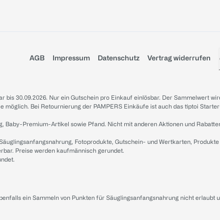
AGB
Impressum
Datenschutz
Vertrag widerrufen
sbar bis 30.09.2026. Nur ein Gutschein pro Einkauf einlösbar. Der Sammelwert wir
iale möglich. Bei Retournierung der PAMPERS Einkäufe ist auch das tiptoi Starter
g, Baby-Premium-Artikel sowie Pfand. Nicht mit anderen Aktionen und Rabatte
 Säuglingsanfangsnahrung, Fotoprodukte, Gutschein- und Wertkarten, Produkte
erbar. Preise werden kaufmännisch gerundet.
undet.
ebenfalls ein Sammeln von Punkten für Säuglingsanfangsnahrung nicht erlaubt 