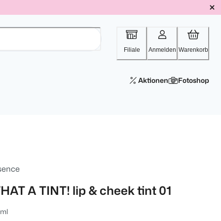
Filiale
Anmelden
Warenkorb
Aktionen
Fotoshop
sence
HAT A TINT! lip & cheek tint 01
 ml