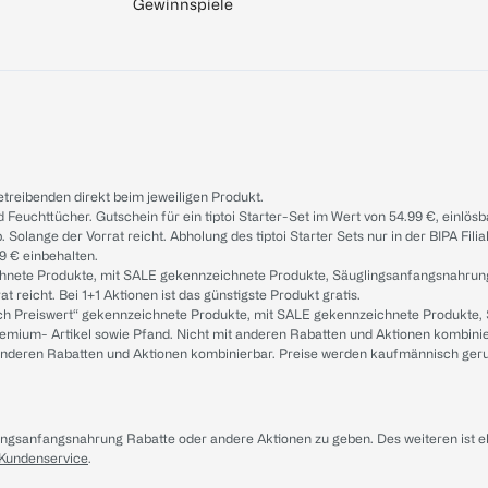
Gewinnspiele
treibenden direkt beim jeweiligen Produkt.
d Feuchttücher. Gutschein für ein tiptoi Starter-Set im Wert von 54.99 €, einlö
. Solange der Vorrat reicht. Abholung des tiptoi Starter Sets nur in der BIPA Fil
9 € einbehalten.
ichnete Produkte, mit SALE gekennzeichnete Produkte, Säuglingsanfangsnahrun
reicht. Bei 1+1 Aktionen ist das günstigste Produkt gratis.
ach Preiswert“ gekennzeichnete Produkte, mit SALE gekennzeichnete Produkte,
remium- Artikel sowie Pfand. Nicht mit anderen Rabatten und Aktionen kombini
t anderen Rabatten und Aktionen kombinierbar. Preise werden kaufmännisch ger
lingsanfangsnahrung Rabatte oder andere Aktionen zu geben. Des weiteren ist 
 Kundenservice
.