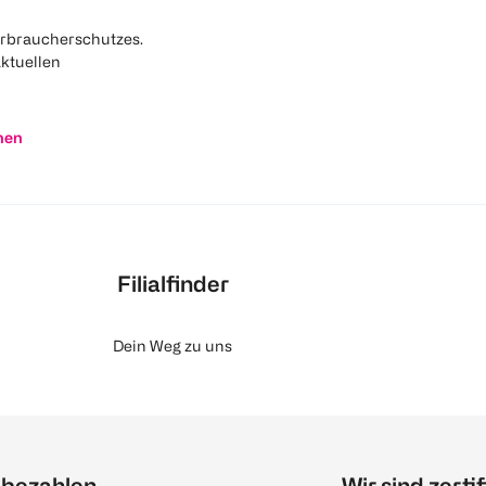
rbraucherschutzes.
aktuellen
nen
Filialfinder
Dein Weg zu uns
 bezahlen
Wir sind zertif