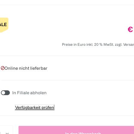
Pr
€
Preise in Euro inkl. 20 % MwSt. zzgl. Vers
Online nicht lieferbar
In Filiale abholen
Verfügbarkeit prüfen
In den Warenkorb