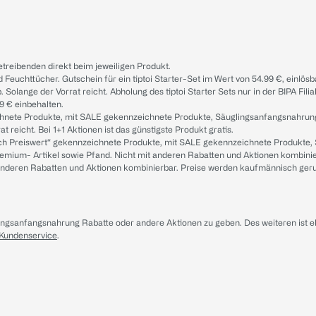
treibenden direkt beim jeweiligen Produkt.
d Feuchttücher. Gutschein für ein tiptoi Starter-Set im Wert von 54.99 €, einlö
. Solange der Vorrat reicht. Abholung des tiptoi Starter Sets nur in der BIPA Fil
9 € einbehalten.
ichnete Produkte, mit SALE gekennzeichnete Produkte, Säuglingsanfangsnahrun
reicht. Bei 1+1 Aktionen ist das günstigste Produkt gratis.
ach Preiswert“ gekennzeichnete Produkte, mit SALE gekennzeichnete Produkte,
remium- Artikel sowie Pfand. Nicht mit anderen Rabatten und Aktionen kombini
t anderen Rabatten und Aktionen kombinierbar. Preise werden kaufmännisch ger
lingsanfangsnahrung Rabatte oder andere Aktionen zu geben. Des weiteren ist 
 Kundenservice
.