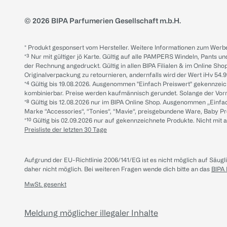
© 2026 BIPA Parfumerien Gesellschaft m.b.H.
* Produkt gesponsert vom Hersteller. Weitere Informationen zum Werbe
*³ Nur mit gültiger jö Karte. Gültig auf alle PAMPERS Windeln, Pants un
der Rechnung angedruckt. Gültig in allen BIPA Filialen & im Online Shop
Originalverpackung zu retournieren, andernfalls wird der Wert iHv 54.9
*⁴ Gültig bis 19.08.2026. Ausgenommen "Einfach Preiswert" gekennze
kombinierbar. Preise werden kaufmännisch gerundet. Solange der Vorrat 
*⁸ Gültig bis 12.08.2026 nur im BIPA Online Shop. Ausgenommen „Einf
Marke “Accessories“, “Tonies“, “Mavie“, preisgebundene Ware, Baby P
*¹⁰ Gültig bis 02.09.2026 nur auf gekennzeichnete Produkte. Nicht mi
Preisliste der letzten 30 Tage
Aufgrund der EU-Richtlinie 2006/141/EG ist es nicht möglich auf Säug
daher nicht möglich.
Bei weiteren Fragen wende dich bitte an das
BIPA
MwSt. gesenkt
Meldung möglicher illegaler Inhalte