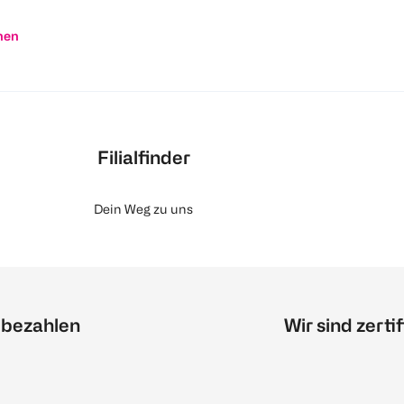
nen
Filialfinder
Dein Weg zu uns
 bezahlen
Wir sind zertif