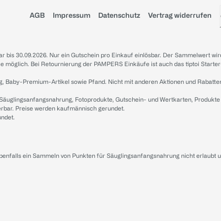
AGB
Impressum
Datenschutz
Vertrag widerrufen
sbar bis 30.09.2026. Nur ein Gutschein pro Einkauf einlösbar. Der Sammelwert wir
iale möglich. Bei Retournierung der PAMPERS Einkäufe ist auch das tiptoi Starter
g, Baby-Premium-Artikel sowie Pfand. Nicht mit anderen Aktionen und Rabatte
 Säuglingsanfangsnahrung, Fotoprodukte, Gutschein- und Wertkarten, Produkte
erbar. Preise werden kaufmännisch gerundet.
undet.
ebenfalls ein Sammeln von Punkten für Säuglingsanfangsnahrung nicht erlaubt 