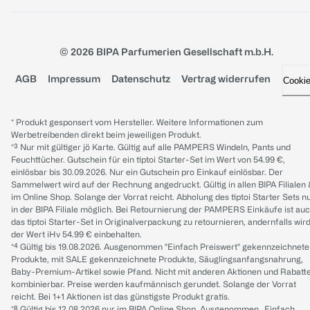
© 2026 BIPA Parfumerien Gesellschaft m.b.H.
AGB
Impressum
Datenschutz
Vertrag widerrufen
Cooki
* Produkt gesponsert vom Hersteller. Weitere Informationen zum
Werbetreibenden direkt beim jeweiligen Produkt.
*³ Nur mit gültiger jö Karte. Gültig auf alle PAMPERS Windeln, Pants und
Feuchttücher. Gutschein für ein tiptoi Starter-Set im Wert von 54.99 €,
einlösbar bis 30.09.2026. Nur ein Gutschein pro Einkauf einlösbar. Der
Sammelwert wird auf der Rechnung angedruckt. Gültig in allen BIPA Filialen
im Online Shop. Solange der Vorrat reicht. Abholung des tiptoi Starter Sets n
in der BIPA Filiale möglich. Bei Retournierung der PAMPERS Einkäufe ist au
das tiptoi Starter-Set in Originalverpackung zu retournieren, andernfalls wir
der Wert iHv 54.99 € einbehalten.
*⁴ Gültig bis 19.08.2026. Ausgenommen "Einfach Preiswert" gekennzeichnete
Produkte, mit SALE gekennzeichnete Produkte, Säuglingsanfangsnahrung,
Baby-Premium-Artikel sowie Pfand. Nicht mit anderen Aktionen und Rabatt
kombinierbar. Preise werden kaufmännisch gerundet. Solange der Vorrat
reicht. Bei 1+1 Aktionen ist das günstigste Produkt gratis.
*⁸ Gültig bis 12.08.2026 nur im BIPA Online Shop. Ausgenommen „Einfach