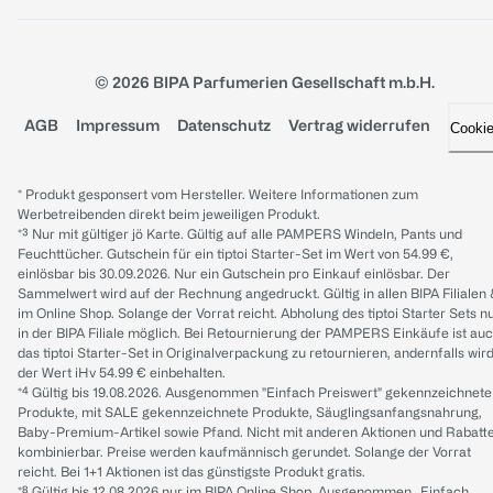
© 2026 BIPA Parfumerien Gesellschaft m.b.H.
AGB
Impressum
Datenschutz
Vertrag widerrufen
Cooki
* Produkt gesponsert vom Hersteller. Weitere Informationen zum
Werbetreibenden direkt beim jeweiligen Produkt.
*³ Nur mit gültiger jö Karte. Gültig auf alle PAMPERS Windeln, Pants und
Feuchttücher. Gutschein für ein tiptoi Starter-Set im Wert von 54.99 €,
einlösbar bis 30.09.2026. Nur ein Gutschein pro Einkauf einlösbar. Der
Sammelwert wird auf der Rechnung angedruckt. Gültig in allen BIPA Filialen
im Online Shop. Solange der Vorrat reicht. Abholung des tiptoi Starter Sets n
in der BIPA Filiale möglich. Bei Retournierung der PAMPERS Einkäufe ist au
das tiptoi Starter-Set in Originalverpackung zu retournieren, andernfalls wir
der Wert iHv 54.99 € einbehalten.
*⁴ Gültig bis 19.08.2026. Ausgenommen "Einfach Preiswert" gekennzeichnete
Produkte, mit SALE gekennzeichnete Produkte, Säuglingsanfangsnahrung,
Baby-Premium-Artikel sowie Pfand. Nicht mit anderen Aktionen und Rabatt
kombinierbar. Preise werden kaufmännisch gerundet. Solange der Vorrat
reicht. Bei 1+1 Aktionen ist das günstigste Produkt gratis.
*⁸ Gültig bis 12.08.2026 nur im BIPA Online Shop. Ausgenommen „Einfach