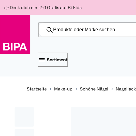
Weiter
Für
Für
Für
👉 Deck dich ein: 2+1 Gratis auf Bi Kids
zum
300 Ös
500 Ös
150 Ös
Inhalt
-20%
-10%
-15%
Sortiment
Startseite
Make-up
Schöne Nägel
Nagellac