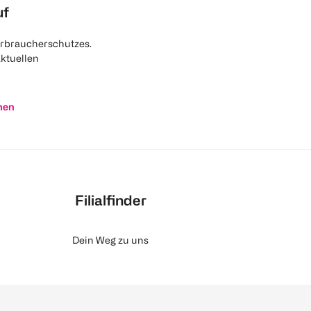
uf
rbraucherschutzes.
aktuellen
nen
Filialfinder
Dein Weg zu uns