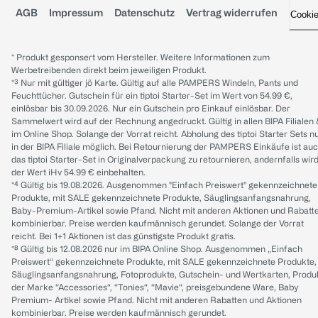
AGB
Impressum
Datenschutz
Vertrag widerrufen
Cooki
* Produkt gesponsert vom Hersteller. Weitere Informationen zum
Werbetreibenden direkt beim jeweiligen Produkt.
*³ Nur mit gültiger jö Karte. Gültig auf alle PAMPERS Windeln, Pants und
Feuchttücher. Gutschein für ein tiptoi Starter-Set im Wert von 54.99 €,
einlösbar bis 30.09.2026. Nur ein Gutschein pro Einkauf einlösbar. Der
Sammelwert wird auf der Rechnung angedruckt. Gültig in allen BIPA Filialen
im Online Shop. Solange der Vorrat reicht. Abholung des tiptoi Starter Sets n
in der BIPA Filiale möglich. Bei Retournierung der PAMPERS Einkäufe ist au
das tiptoi Starter-Set in Originalverpackung zu retournieren, andernfalls wir
der Wert iHv 54.99 € einbehalten.
*⁴ Gültig bis 19.08.2026. Ausgenommen "Einfach Preiswert" gekennzeichnete
Produkte, mit SALE gekennzeichnete Produkte, Säuglingsanfangsnahrung,
Baby-Premium-Artikel sowie Pfand. Nicht mit anderen Aktionen und Rabatt
kombinierbar. Preise werden kaufmännisch gerundet. Solange der Vorrat
reicht. Bei 1+1 Aktionen ist das günstigste Produkt gratis.
*⁸ Gültig bis 12.08.2026 nur im BIPA Online Shop. Ausgenommen „Einfach
Preiswert“ gekennzeichnete Produkte, mit SALE gekennzeichnete Produkte,
Säuglingsanfangsnahrung, Fotoprodukte, Gutschein- und Wertkarten, Produ
der Marke “Accessories“, “Tonies“, “Mavie“, preisgebundene Ware, Baby
Premium- Artikel sowie Pfand. Nicht mit anderen Rabatten und Aktionen
kombinierbar. Preise werden kaufmännisch gerundet.