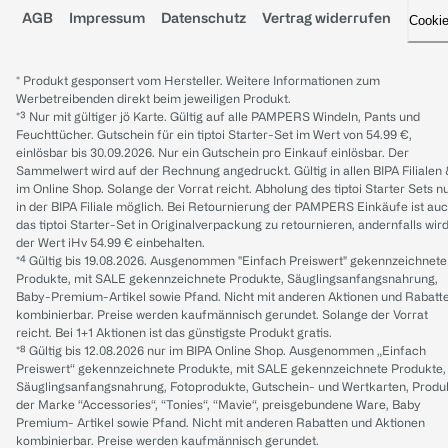
AGB
Impressum
Datenschutz
Vertrag widerrufen
Cooki
* Produkt gesponsert vom Hersteller. Weitere Informationen zum
Werbetreibenden direkt beim jeweiligen Produkt.
*³ Nur mit gültiger jö Karte. Gültig auf alle PAMPERS Windeln, Pants und
Feuchttücher. Gutschein für ein tiptoi Starter-Set im Wert von 54.99 €,
einlösbar bis 30.09.2026. Nur ein Gutschein pro Einkauf einlösbar. Der
Sammelwert wird auf der Rechnung angedruckt. Gültig in allen BIPA Filialen
im Online Shop. Solange der Vorrat reicht. Abholung des tiptoi Starter Sets n
in der BIPA Filiale möglich. Bei Retournierung der PAMPERS Einkäufe ist au
das tiptoi Starter-Set in Originalverpackung zu retournieren, andernfalls wir
der Wert iHv 54.99 € einbehalten.
*⁴ Gültig bis 19.08.2026. Ausgenommen "Einfach Preiswert" gekennzeichnete
Produkte, mit SALE gekennzeichnete Produkte, Säuglingsanfangsnahrung,
Baby-Premium-Artikel sowie Pfand. Nicht mit anderen Aktionen und Rabatt
kombinierbar. Preise werden kaufmännisch gerundet. Solange der Vorrat
reicht. Bei 1+1 Aktionen ist das günstigste Produkt gratis.
*⁸ Gültig bis 12.08.2026 nur im BIPA Online Shop. Ausgenommen „Einfach
Preiswert“ gekennzeichnete Produkte, mit SALE gekennzeichnete Produkte,
Säuglingsanfangsnahrung, Fotoprodukte, Gutschein- und Wertkarten, Produ
der Marke “Accessories“, “Tonies“, “Mavie“, preisgebundene Ware, Baby
Premium- Artikel sowie Pfand. Nicht mit anderen Rabatten und Aktionen
kombinierbar. Preise werden kaufmännisch gerundet.