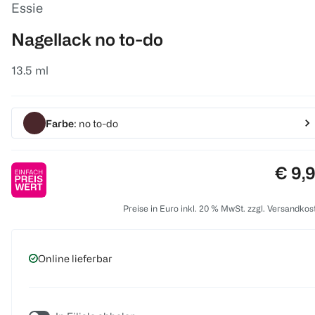
Essie
Nagellack no to-do
13.5 ml
Farbe
: no to-do
Preis
€ 9,
Preise in Euro inkl. 20 % MwSt. zzgl. Versandkos
Online lieferbar