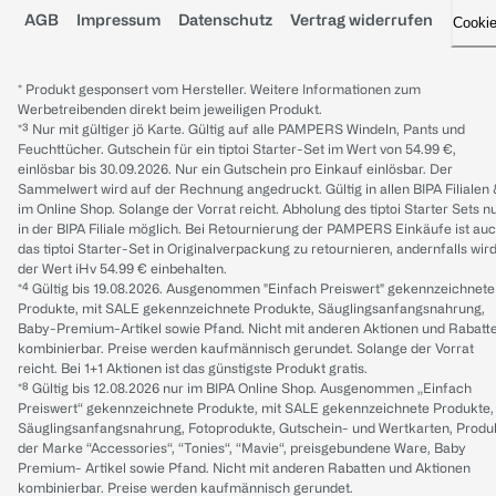
AGB
Impressum
Datenschutz
Vertrag widerrufen
Cooki
* Produkt gesponsert vom Hersteller. Weitere Informationen zum
Werbetreibenden direkt beim jeweiligen Produkt.
*³ Nur mit gültiger jö Karte. Gültig auf alle PAMPERS Windeln, Pants und
Feuchttücher. Gutschein für ein tiptoi Starter-Set im Wert von 54.99 €,
einlösbar bis 30.09.2026. Nur ein Gutschein pro Einkauf einlösbar. Der
Sammelwert wird auf der Rechnung angedruckt. Gültig in allen BIPA Filialen
im Online Shop. Solange der Vorrat reicht. Abholung des tiptoi Starter Sets n
in der BIPA Filiale möglich. Bei Retournierung der PAMPERS Einkäufe ist au
das tiptoi Starter-Set in Originalverpackung zu retournieren, andernfalls wir
der Wert iHv 54.99 € einbehalten.
*⁴ Gültig bis 19.08.2026. Ausgenommen "Einfach Preiswert" gekennzeichnete
Produkte, mit SALE gekennzeichnete Produkte, Säuglingsanfangsnahrung,
Baby-Premium-Artikel sowie Pfand. Nicht mit anderen Aktionen und Rabatt
kombinierbar. Preise werden kaufmännisch gerundet. Solange der Vorrat
reicht. Bei 1+1 Aktionen ist das günstigste Produkt gratis.
*⁸ Gültig bis 12.08.2026 nur im BIPA Online Shop. Ausgenommen „Einfach
Preiswert“ gekennzeichnete Produkte, mit SALE gekennzeichnete Produkte,
Säuglingsanfangsnahrung, Fotoprodukte, Gutschein- und Wertkarten, Produ
der Marke “Accessories“, “Tonies“, “Mavie“, preisgebundene Ware, Baby
Premium- Artikel sowie Pfand. Nicht mit anderen Rabatten und Aktionen
kombinierbar. Preise werden kaufmännisch gerundet.