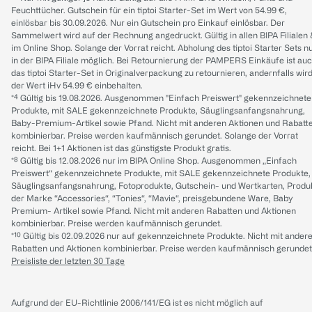
Feuchttücher. Gutschein für ein tiptoi Starter-Set im Wert von 54.99 €,
einlösbar bis 30.09.2026. Nur ein Gutschein pro Einkauf einlösbar. Der
Sammelwert wird auf der Rechnung angedruckt. Gültig in allen BIPA Filialen
im Online Shop. Solange der Vorrat reicht. Abholung des tiptoi Starter Sets n
in der BIPA Filiale möglich. Bei Retournierung der PAMPERS Einkäufe ist au
das tiptoi Starter-Set in Originalverpackung zu retournieren, andernfalls wir
der Wert iHv 54.99 € einbehalten.
*⁴ Gültig bis 19.08.2026. Ausgenommen "Einfach Preiswert" gekennzeichnete
Produkte, mit SALE gekennzeichnete Produkte, Säuglingsanfangsnahrung,
Baby-Premium-Artikel sowie Pfand. Nicht mit anderen Aktionen und Rabatt
kombinierbar. Preise werden kaufmännisch gerundet. Solange der Vorrat
reicht. Bei 1+1 Aktionen ist das günstigste Produkt gratis.
*⁸ Gültig bis 12.08.2026 nur im BIPA Online Shop. Ausgenommen „Einfach
Preiswert“ gekennzeichnete Produkte, mit SALE gekennzeichnete Produkte,
Säuglingsanfangsnahrung, Fotoprodukte, Gutschein- und Wertkarten, Produ
der Marke “Accessories“, “Tonies“, “Mavie“, preisgebundene Ware, Baby
Premium- Artikel sowie Pfand. Nicht mit anderen Rabatten und Aktionen
kombinierbar. Preise werden kaufmännisch gerundet.
*¹⁰ Gültig bis 02.09.2026 nur auf gekennzeichnete Produkte. Nicht mit ander
Rabatten und Aktionen kombinierbar. Preise werden kaufmännisch gerundet
Preisliste der letzten 30 Tage
Aufgrund der EU-Richtlinie 2006/141/EG ist es nicht möglich auf