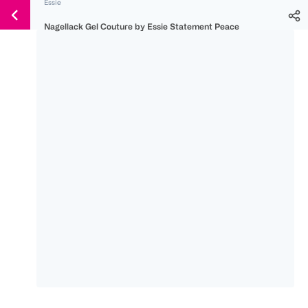
Essie
Weiter
Für
Für
Für
zum
Nagellack Gel Couture by Essie Statement Peace
300 Ös
500 Ös
150 Ös
Inhalt
-20%
-10%
-15%