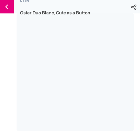
Weiter
Für
Für
Für
zum
300 Ös
500 Ös
150 Ös
Oster Duo Blanc, Cute as a Button
Inhalt
-20%
-10%
-15%