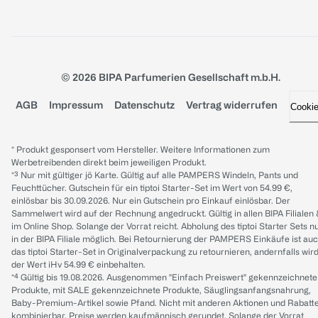
© 2026 BIPA Parfumerien Gesellschaft m.b.H.
AGB
Impressum
Datenschutz
Vertrag widerrufen
Cooki
* Produkt gesponsert vom Hersteller. Weitere Informationen zum
Werbetreibenden direkt beim jeweiligen Produkt.
*³ Nur mit gültiger jö Karte. Gültig auf alle PAMPERS Windeln, Pants und
Feuchttücher. Gutschein für ein tiptoi Starter-Set im Wert von 54.99 €,
einlösbar bis 30.09.2026. Nur ein Gutschein pro Einkauf einlösbar. Der
Sammelwert wird auf der Rechnung angedruckt. Gültig in allen BIPA Filialen
im Online Shop. Solange der Vorrat reicht. Abholung des tiptoi Starter Sets n
in der BIPA Filiale möglich. Bei Retournierung der PAMPERS Einkäufe ist au
das tiptoi Starter-Set in Originalverpackung zu retournieren, andernfalls wir
der Wert iHv 54.99 € einbehalten.
*⁴ Gültig bis 19.08.2026. Ausgenommen "Einfach Preiswert" gekennzeichnete
Produkte, mit SALE gekennzeichnete Produkte, Säuglingsanfangsnahrung,
Baby-Premium-Artikel sowie Pfand. Nicht mit anderen Aktionen und Rabatt
kombinierbar. Preise werden kaufmännisch gerundet. Solange der Vorrat