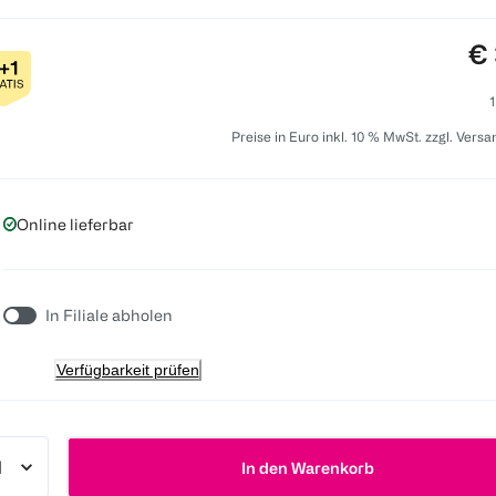
Pr
€ 
1
Preise in Euro inkl. 10 % MwSt. zzgl. Vers
Online lieferbar
In Filiale abholen
Verfügbarkeit prüfen
In den Warenkorb